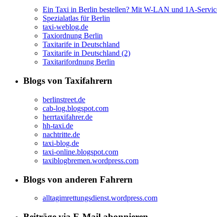
Ein Taxi in Berlin bestellen? Mit W-LAN und 1A-Servic
Spezialatlas für Berlin
taxi-weblog.de
Taxiordnung Berlin
Taxitarife in Deutschland
Taxitarife in Deutschland (2)
Taxitarifordnung Berlin
Blogs von Taxifahrern
berlinstreet.de
cab-log.blogspot.com
herrtaxifahrer.de
hh-taxi.de
nachtritte.de
taxi-blog.de
taxi-online.blogspot.com
taxiblogbremen.wordpress.com
Blogs von anderen Fahrern
alltagimrettungsdienst.wordpress.com
Beiträge via E-Mail abonnieren