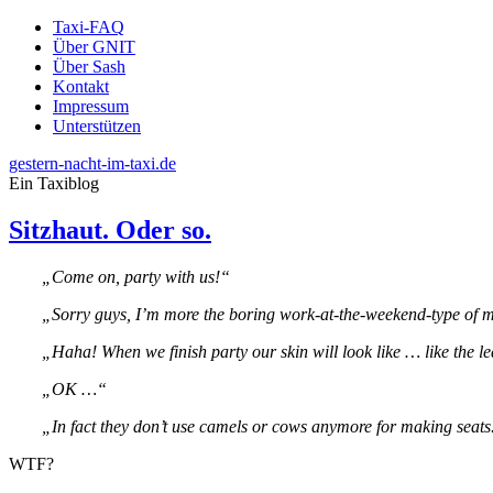
Taxi-FAQ
Über GNIT
Über Sash
Kontakt
Impressum
Unterstützen
gestern-nacht-im-taxi.de
Ein Taxiblog
Sitzhaut. Oder so.
„Come on, party with us!“
„Sorry guys, I’m more the boring work-at-the-weekend-type of ma
„Haha! When we finish party our skin will look like … like the l
„OK …“
„In fact they don’t use camels or cows anymore for making seats.
WTF?