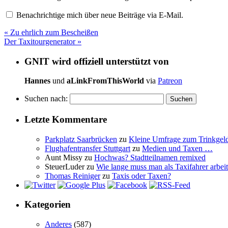
Benachrichtige mich über neue Beiträge via E-Mail.
«
Zu ehrlich zum Bescheißen
Der Taxitourgenerator
»
GNIT wird offiziell unterstützt von
Hannes
und
aLinkFromThisWorld
via
Patreon
Suchen nach:
Letzte Kommentare
Parkplatz Saarbrücken
zu
Kleine Umfrage zum Trinkgel
Flughafentransfer Stuttgart
zu
Medien und Taxen …
Aunt Missy
zu
Hochwas? Stadtteilnamen remixed
SteuerLuder
zu
Wie lange muss man als Taxifahrer arbeit
Thomas Reiniger
zu
Taxis oder Taxen?
Kategorien
Anderes
(587)