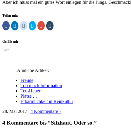
Aber ich muss mal ein gutes Wort einlegen für die Jungs. Geschmacklos
Teilen mit:
Klick,
Klick,
Klick,
Klick,
Zum
Klick,
um
um
um
um
Teilen
um
auf
auf
auf
über
auf
auf
Facebook
LinkedIn
Reddit
Twitter
Google+
Tumblr
zu
zu
zu
zu
anklicken
zu
Gefällt mir:
teilen
teilen
teilen
teilen
(Wird
teilen
(Wird
(Wird
(Wird
(Wird
in
(Wird
in
in
in
in
neuem
in
Lade …
neuem
neuem
neuem
neuem
Fenster
neuem
Fenster
Fenster
Fenster
Fenster
geöffnet)
Fenster
geöffnet)
geöffnet)
geöffnet)
geöffnet)
geöffnet)
Ähnliche Artikel:
Freude
Too much Information
Teu-Heuer
Plätze …
Erbärmlichkeit in Reinkultur
28. Mai 2017 |
4 Kommentare »
4 Kommentare bis “Sitzhaut. Oder so.”