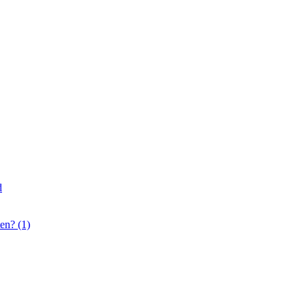
d
en? (1)