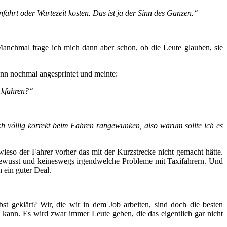
nfahrt oder Wartezeit kosten. Das ist ja der Sinn des Ganzen.“
Manchmal frage ich mich dann aber schon, ob die Leute glauben, sie
ann nochmal angesprintet und meinte:
ückfahren?“
ch völlig korrekt beim Fahren rangewunken, also warum sollte ich es
 wieso der Fahrer vorher das mit der Kurzstrecke nicht gemacht hätte.
er gewusst und keineswegs irgendwelche Probleme mit Taxifahrern. Und
 ein guter Deal.
st geklärt? Wir, die wir in dem Job arbeiten, sind doch die besten
n kann. Es wird zwar immer Leute geben, die das eigentlich gar nicht