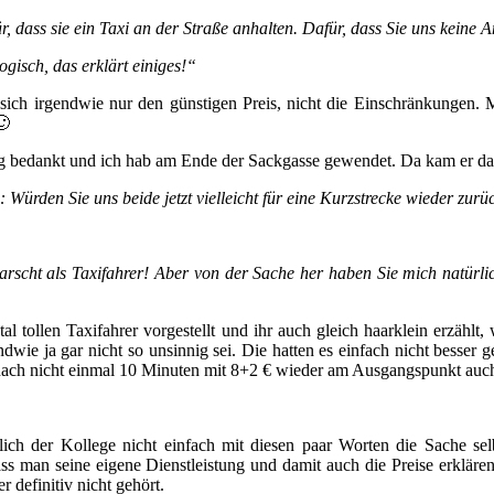
r, dass sie ein Taxi an der Straße anhalten. Dafür, dass Sie uns keine A
ogisch, das erklärt einiges!“
sich irgendwie nur den günstigen Preis, nicht die Einschränkungen. 
🙂
ärung bedankt und ich hab am Ende der Sackgasse gewendet. Da kam er d
en: Würden Sie uns beide jetzt vielleicht für eine Kurzstrecke wieder zur
arscht als Taxifahrer! Aber von der Sache her haben Sie mich natürli
 tollen Taxifahrer vorgestellt und ihr auch gleich haarklein erzählt,
gendwie ja gar nicht so unsinnig sei. Die hatten es einfach nicht bess
nach nicht einmal 10 Minuten mit 8+2 € wieder am Ausgangspunkt auch
ch der Kollege nicht einfach mit diesen paar Worten die Sache selb
dass man seine eigene Dienstleistung und damit auch die Preise erkläre
 definitiv nicht gehört.