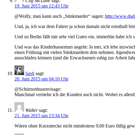
Cliff McLane
sagt:
19. Juni 2015 um 12:43 Uhr
@Wolfy, man kann auch „Stinkmarder“ sagen:
http://www.dude
Und, ja, ich war dem Fahrer ja schon damals nicht ernsthaft bös
Und zu Berlin fällt mir sehr viel Gutes ein, immerhin habe ich 
Und was das Kinderhassertum angeht: Ja mei, ich lebe inzwisc
einen Frühzug mit vielen Stinkmardern drin nehmen. Irgendwer
ausschlafen können (und die Erwachsenen ruhig zur Arbeit fahren
Sash
sagt:
20. Juni 2015 um 04:10 Uhr
@Schürzenbusenvisage:
Manchmal verstehe ich die Kunden auch nicht. Wobei es allerdi
Walter
sagt:
21. Juni 2015 um 13:34 Uhr
Wären ohne Kurzstrecke nicht mindestens 9,60 Euro fällig gew