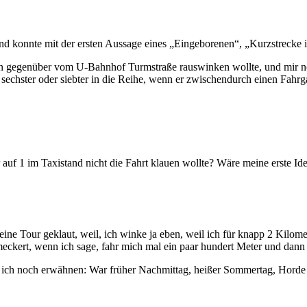
 und konnte mit der ersten Aussage eines „Eingeborenen“, „Kurzstrecke i
hn gegenüber vom U-Bahnhof Turmstraße rauswinken wollte, und mir noch
 als sechster oder siebter in die Reihe, wenn er zwischendurch einen Fa
r auf 1 im Taxistand nicht die Fahrt klauen wollte? Wäre meine erste Id
ne Tour geklaut, weil, ich winke ja eben, weil ich für knapp 2 Kilomete
ckert, wenn ich sage, fahr mich mal ein paar hundert Meter und dann da
ich noch erwähnen: War früher Nachmittag, heißer Sommertag, Horde Sc