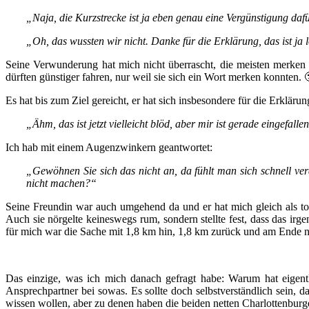
„Naja, die Kurzstrecke ist ja eben genau eine Vergünstigung dafü
„Oh, das wussten wir nicht. Danke für die Erklärung, das ist ja l
Seine Verwunderung hat mich nicht überrascht, die meisten merken 
dürften günstiger fahren, nur weil sie sich ein Wort merken konnten. 
Es hat bis zum Ziel gereicht, er hat sich insbesondere für die Erkl
„Ähm, das ist jetzt vielleicht blöd, aber mir ist gerade eingefall
Ich hab mit einem Augenzwinkern geantwortet:
„Gewöhnen Sie sich das nicht an, da fühlt man sich schnell ver
nicht machen?“
Seine Freundin war auch umgehend da und er hat mich gleich als total
Auch sie nörgelte keineswegs rum, sondern stellte fest, dass das ir
für mich war die Sache mit 1,8 km hin, 1,8 km zurück und am Ende 
Das einzige, was ich mich danach gefragt habe: Warum hat eigentli
Ansprechpartner bei sowas. Es sollte doch selbstverständlich sein, 
wissen wollen, aber zu denen haben die beiden netten Charlottenburger