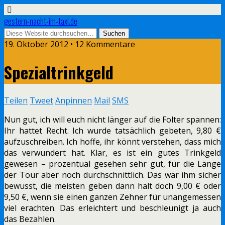
gestern-nacht-im-taxi.de
19. Oktober 2012 • 12 Kommentare
Spezialtrinkgeld
Teilen
Tweet
Anpinnen
Mail
SMS
Nun gut, ich will euch nicht länger auf die Folter spannen:
Ihr hattet Recht. Ich wurde tatsächlich gebeten, 9,80 €
aufzuschreiben. Ich hoffe, ihr könnt verstehen, dass mich
das verwundert hat. Klar, es ist ein gutes Trinkgeld
gewesen – prozentual gesehen sehr gut, für die Länge
der Tour aber noch durchschnittlich. Das war ihm sicher
bewusst, die meisten geben dann halt doch 9,00 € oder
9,50 €, wenn sie einen ganzen Zehner für unangemessen
viel erachten. Das erleichtert und beschleunigt ja auch
das Bezahlen.