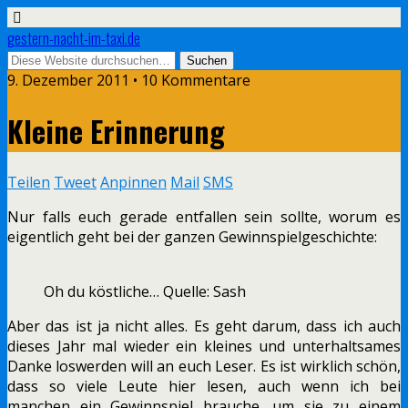
gestern-nacht-im-taxi.de
9. Dezember 2011 • 10 Kommentare
Kleine Erinnerung
Teilen
Tweet
Anpinnen
Mail
SMS
Nur falls euch gerade entfallen sein sollte, worum es
eigentlich geht bei der ganzen Gewinnspielgeschichte:
Oh du köstliche… Quelle: Sash
Aber das ist ja nicht alles. Es geht darum, dass ich auch
dieses Jahr mal wieder ein kleines und unterhaltsames
Danke loswerden will an euch Leser. Es ist wirklich schön,
dass so viele Leute hier lesen, auch wenn ich bei
manchen ein Gewinnspiel brauche, um sie zu einem