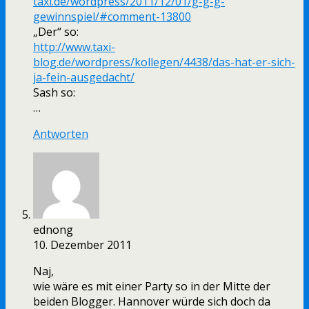
taxi.de/wordpress/2011/12/01/g-g-g-
gewinnspiel/#comment-13800
„Der“ so:
http://www.taxi-
blog.de/wordpress/kollegen/4438/das-hat-er-sich-
ja-fein-ausgedacht/
Sash so:
…
Antworten
ednong
10. Dezember 2011
Naj,
wie wäre es mit einer Party so in der Mitte der
beiden Blogger. Hannover würde sich doch da