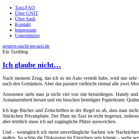
Taxi-FAQ
Über GNIT
Über Sash
Kontakt
Impressum
Unterstützen
gestern-nacht-im-taxi.de
Ein Taxiblog
Ich glaube nicht…
Nach meinem Zeug, das ich so im Auto verteilt habe, wird nur sehr 
nach den Getränken. Aber das passiert vielleicht einmal alle zwei Mon
Ansonsten sieht man ja nicht viel von mir herumliegen. Handy und 
Armaturenbrett herum und ein bisschen benötigter Papierkram: Quittu
Ich lege Bücher und Zeitschriften in der Regel so ab, dass man nicht d
Stückchen Privatsphäre. Der Platz im Taxi ist recht begrenzt, insbe
aber letztlich muss ich auf zugängliche Plätze ausweichen.
Und – wenngleich ich meist unverfängliche Sachen wie Nachrichtenma
stoßen. So schön die Diskussion im Einzelnen sein könnte – wehe we