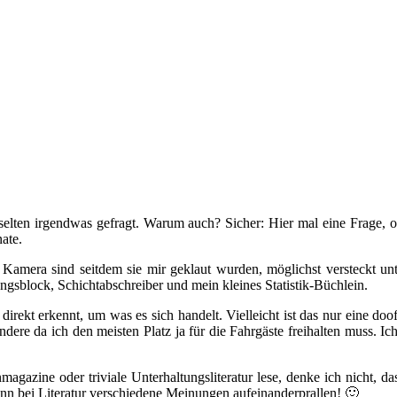
selten irgendwas gefragt. Warum auch? Sicher: Hier mal eine Frage, o
ate.
Kamera sind seitdem sie mir geklaut wurden, möglichst versteckt unte
ngsblock, Schichtabschreiber und mein kleines Statistik-Büchlein.
irekt erkennt, um was es sich handelt. Vielleicht ist das nur eine doofe
sondere da ich den meisten Platz ja für die Fahrgäste freihalten muss.
gazine oder triviale Unterhaltungsliteratur lese, denke ich nicht, 
nn bei Literatur verschiedene Meinungen aufeinanderprallen! 🙂