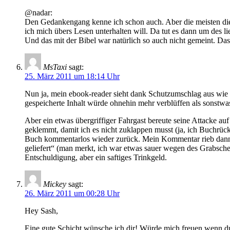
@nadar:
Den Gedankengang kenne ich schon auch. Aber die meisten die m
ich mich übers Lesen unterhalten will. Da tut es dann um des li
Und das mit der Bibel war natürlich so auch nicht gemeint. Dass
MsTaxi
sagt:
25. März 2011 um 18:14 Uhr
Nun ja, mein ebook-reader sieht dank Schutzumschlag aus wie 
gespeicherte Inhalt würde ohnehin mehr verblüffen als sonstwa
Aber ein etwas übergriffiger Fahrgast bereute seine Attacke a
geklemmt, damit ich es nicht zuklappen musst (ja, ich Buchrücke
Buch kommentarlos wieder zurück. Mein Kommentar rieb dann n
geliefert“ (man merkt, ich war etwas sauer wegen des Grabsch
Entschuldigung, aber ein saftiges Trinkgeld.
Mickey
sagt:
26. März 2011 um 00:28 Uhr
Hey Sash,
Eine gute Schicht wünsche ich dir! Würde mich freuen wenn d