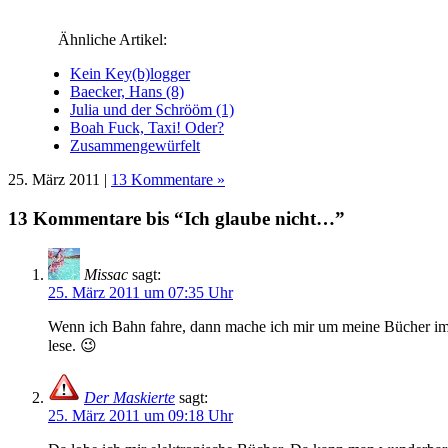
geöffnet)
geöffnet)
geöffnet)
geöffnet)
geöffnet)
Ähnliche Artikel:
Kein Key(b)logger
Baecker, Hans (8)
Julia und der Schrööm (1)
Boah Fuck, Taxi! Oder?
Zusammengewürfelt
25. März 2011 |
13 Kommentare »
13 Kommentare bis “Ich glaube nicht…”
Missac
sagt:
25. März 2011 um 07:35 Uhr
Wenn ich Bahn fahre, dann mache ich mir um meine Bücher imme
lese. 😉
Der Maskierte
sagt:
25. März 2011 um 09:18 Uhr