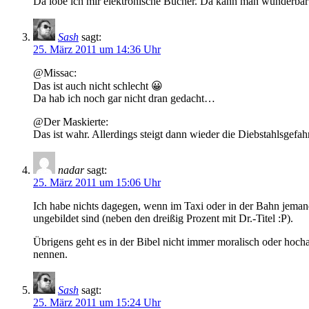
Da lobe ich mir elektronische Bücher. Da kann man wunderbar üb
Sash
sagt:
25. März 2011 um 14:36 Uhr
@Missac:
Das ist auch nicht schlecht 😀
Da hab ich noch gar nicht dran gedacht…
@Der Maskierte:
Das ist wahr. Allerdings steigt dann wieder die Diebstahlsgefa
nadar
sagt:
25. März 2011 um 15:06 Uhr
Ich habe nichts dagegen, wenn im Taxi oder in der Bahn jemand e
ungebildet sind (neben den dreißig Prozent mit Dr.-Titel :P).
Übrigens geht es in der Bibel nicht immer moralisch oder hoc
nennen.
Sash
sagt:
25. März 2011 um 15:24 Uhr