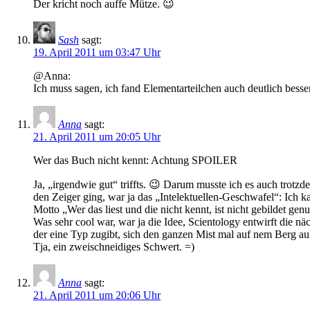
Der kricht noch auffe Mütze. 😉
Sash
sagt:
19. April 2011 um 03:47 Uhr
@Anna:
Ich muss sagen, ich fand Elementarteilchen auch deutlich besser
Anna
sagt:
21. April 2011 um 20:05 Uhr
Wer das Buch nicht kennt: Achtung SPOILER
Ja, „irgendwie gut“ triffts. 😉 Darum musste ich es auch trot
den Zeiger ging, war ja das „Intelektuellen-Geschwafel“: Ich 
Motto „Wer das liest und die nicht kennt, ist nicht gebildet gen
Was sehr cool war, war ja die Idee, Scientology entwirft die nä
der eine Typ zugibt, sich den ganzen Mist mal auf nem Berg au
Tja, ein zweischneidiges Schwert. =)
Anna
sagt:
21. April 2011 um 20:06 Uhr