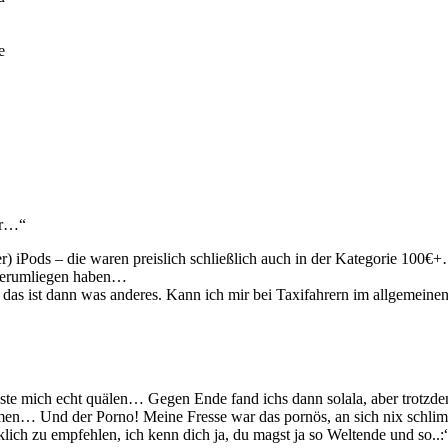
e
ahr…“
r) iPods – die waren preislich schließlich auch in der Kategorie 100€
herumliegen haben…
s ist dann was anderes. Kann ich mir bei Taxifahrern im allgemeinen a
sste mich echt quälen… Gegen Ende fand ichs dann solala, aber trotzd
dmen… Und der Porno! Meine Fresse war das pornös, an sich nix schl
ich zu empfehlen, ich kenn dich ja, du magst ja so Weltende und so..: