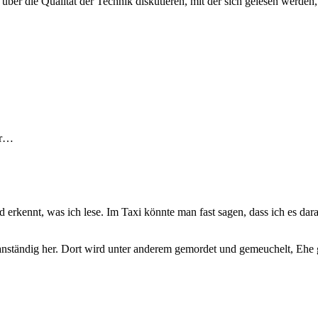
er die Qualität der Technik diskutieren, mit der sich gelesen werden, 
hr…
rkennt, was ich lese. Im Taxi könnte man fast sagen, dass ich es darauf
hanständig her. Dort wird unter anderem gemordet und gemeuchelt, Ehe