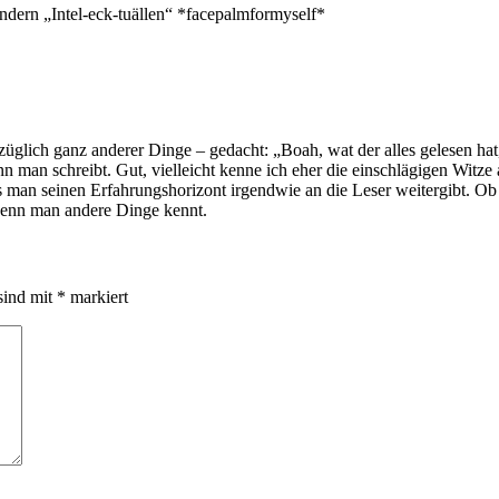
ondern „Intel-eck-tuällen“ *facepalmformyself*
bezüglich ganz anderer Dinge – gedacht: „Boah, wat der alles gelesen h
nn man schreibt. Gut, vielleicht kenne ich eher die einschlägigen Witze
s man seinen Erfahrungshorizont irgendwie an die Leser weitergibt. Ob d
r, wenn man andere Dinge kennt.
sind mit
*
markiert