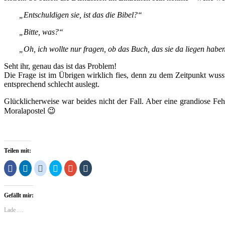
„Entschuldigen sie, ist das die Bibel?“
„Bitte, was?“
„Oh, ich wollte nur fragen, ob das Buch, das sie da liegen haben
Seht ihr, genau das ist das Problem!
Die Frage ist im Übrigen wirklich fies, denn zu dem Zeitpunkt wusste
entsprechend schlecht auslegt.
Glücklicherweise war beides nicht der Fall. Aber eine grandiose F
Moralapostel 😉
Teilen mit:
Klick,
Klick,
Klick,
Klick,
Zum
Klick,
um
um
um
um
Teilen
um
auf
auf
auf
über
auf
auf
Facebook
LinkedIn
Reddit
Twitter
Google+
Tumblr
zu
zu
zu
zu
anklicken
zu
Gefällt mir:
teilen
teilen
teilen
teilen
(Wird
teilen
(Wird
(Wird
(Wird
(Wird
in
(Wird
in
in
in
in
neuem
in
Lade …
neuem
neuem
neuem
neuem
Fenster
neuem
Fenster
Fenster
Fenster
Fenster
geöffnet)
Fenster