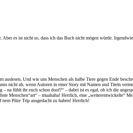
. Aber es ist nicht so, dass ich das Buch nicht mögen würde. Irgendwie g
zdem auslesen. Und wie uns Menschen als halbe Tiere gegen Ende beschre
kanns nicht ab, wenn Autoren in einer Story mit Namen und Titeln ver
ug – na fühlt ihr euch schon doof?“ – dabei ist es egal, ob ich die ange
chste Menschen“art“ – muahaha! Herrlich, eine „weiterentwickelte“ Mens
f nem Pilze Trip ausgedacht zu haben! Herrlich!