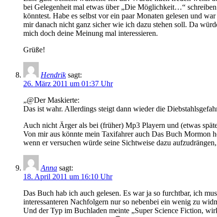
bei Gelegenheit mal etwas über „Die Möglichkeit…“ schreiben
könntest. Habe es selbst vor ein paar Monaten gelesen und war
mir danach nicht ganz sicher wie ich dazu stehen soll. Da würd
mich doch deine Meinung mal interessieren.
Grüße!
Hendrik
sagt:
26. März 2011 um 01:37 Uhr
„@Der Maskierte:
Das ist wahr. Allerdings steigt dann wieder die Diebstahlsgef
Auch nicht Ärger als bei (früher) Mp3 Playern und (etwas späte
Von mir aus könnte mein Taxifahrer auch Das Buch Mormon 
wenn er versuchen würde seine Sichtweise dazu aufzudrängen, da
Anna
sagt:
18. April 2011 um 16:10 Uhr
Das Buch hab ich auch gelesen. Es war ja so furchtbar, ich mu
interessanteren Nachfolgern nur so nebenbei ein wenig zu wi
Und der Typ im Buchladen meinte „Super Science Fiction, wirkl