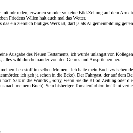
it mir reden, erwarten so oder so keine Bild-Zeitung auf dem Armaturen
eben Friedens Willen halt auch mal das Wetter.
 das ein ziemlich blutiges Werk ist, darf ja als Allgemeinbildung gelte
eine Ausgabe des Neuen Testaments, ich wurde unlängst von Kollegen 
s, alles wild durcheinander von den Genres und Ansprüchen her.
uf meinen Lesestoff im selben Moment. Ich hatte mein Buch zwischen d
nmörder, ich geh ja schon in die Ecke). Der Fahrgast, der auf dem Beifa
och Salz in die Wunde: „Sorry, wenn Sie die BLöd-Zeitung oder die H
ens nach meinem Buch). Sein bisheriger Tomatenfarbton im Teint vert
u