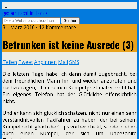
gestern-nacht-im-taxi.de
31. März 2010 • 12 Kommentare
Betrunken ist keine Ausrede (3)
Teilen
Tweet
Anpinnen
Mail
SMS
Die letzten Tage habe ich dann damit zugebracht, bei
dem freundlichen Mann hin und wieder anzurufen und
nachzufragen, ob er seinen Kumpel jetzt mal erreicht hat.
Ein eigenes Telefon hat der Glückliche offensichtlich
nicht.
Und er kann sich glücklich schätzen, nicht nur einen sehr
verständnisvollen Taxifahrer zu haben, der bei seinem
Kumpel nicht gleich die Cops vorbeischickt, sondern eben
auch einen Kumpel, der sich um unbezahlte