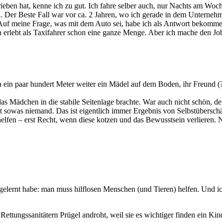
ben hat, kenne ich zu gut. Ich fahre selber auch, nur Nachts am Woch
. Der Beste Fall war vor ca. 2 Jahren, wo ich gerade in dem Unternehm
uf meine Frage, was mit dem Auto sei, habe ich als Antwort bekomme
 erlebt als Taxifahrer schon eine ganze Menge. Aber ich mache den Jo
a ein paar hundert Meter weiter ein Mädel auf dem Boden, ihr Freund 
Mädchen in die stabile Seitenlage brachte. War auch nicht schön, de
ut sowas niemand. Das ist eigentlich immer Ergebnis von Selbstübersch
elfen – erst Recht, wenn diese kotzen und das Bewusstsein verliere
gelernt habe: man muss hilflosen Menschen (und Tieren) helfen. Und ic
ettungssanitätern Prügel androht, weil sie es wichtiger finden ein Ki