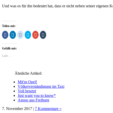
Und was es für ihn bedeutet hat, dass er nicht neben seiner eigenen
Teilen mit:
Klick,
Klick,
Klick,
Klick,
Zum
Klick,
um
um
um
um
Teilen
um
auf
auf
auf
über
auf
auf
Facebook
LinkedIn
Reddit
Twitter
Google+
Tumblr
zu
zu
zu
zu
anklicken
zu
Gefällt mir:
teilen
teilen
teilen
teilen
(Wird
teilen
(Wird
(Wird
(Wird
(Wird
in
(Wird
in
in
in
in
neuem
in
Lade …
neuem
neuem
neuem
neuem
Fenster
neuem
Fenster
Fenster
Fenster
Fenster
geöffnet)
Fenster
geöffnet)
geöffnet)
geöffnet)
geöffnet)
geöffnet)
Ähnliche Artikel:
Mit'm Opel!
Völkerverständigung im Taxi
Voll besetzt
Just want you to know*
Aguso aus Freiburg
7. November 2017 |
7 Kommentare »