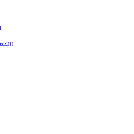
d
en? (1)