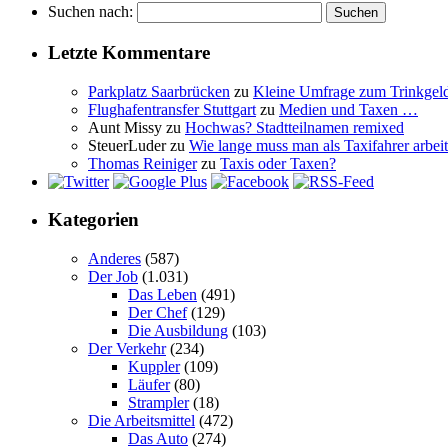
Suchen nach:
Letzte Kommentare
Parkplatz Saarbrücken
zu
Kleine Umfrage zum Trinkgel
Flughafentransfer Stuttgart
zu
Medien und Taxen …
Aunt Missy
zu
Hochwas? Stadtteilnamen remixed
SteuerLuder
zu
Wie lange muss man als Taxifahrer arbeit
Thomas Reiniger
zu
Taxis oder Taxen?
Kategorien
Anderes
(587)
Der Job
(1.031)
Das Leben
(491)
Der Chef
(129)
Die Ausbildung
(103)
Der Verkehr
(234)
Kuppler
(109)
Läufer
(80)
Strampler
(18)
Die Arbeitsmittel
(472)
Das Auto
(274)