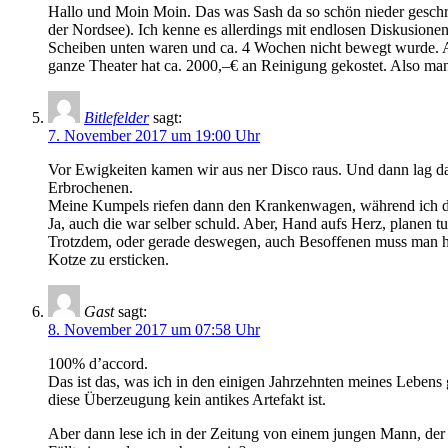
Hallo und Moin Moin. Das was Sash da so schön nieder geschrie
der Nordsee). Ich kenne es allerdings mit endlosen Diskusionen
Scheiben unten waren und ca. 4 Wochen nicht bewegt wurde. A
ganze Theater hat ca. 2000,–€ an Reinigung gekostet. Also man
Bitlefelder
sagt:
7. November 2017 um 19:00 Uhr
Vor Ewigkeiten kamen wir aus ner Disco raus. Und dann lag d
Erbrochenen.
Meine Kumpels riefen dann den Krankenwagen, während ich das 
Ja, auch die war selber schuld. Aber, Hand aufs Herz, planen t
Trotzdem, oder gerade deswegen, auch Besoffenen muss man h
Kotze zu ersticken.
Gast
sagt:
8. November 2017 um 07:58 Uhr
100% d’accord.
Das ist das, was ich in den einigen Jahrzehnten meines Lebens 
diese Überzeugung kein antikes Artefakt ist.
Aber dann lese ich in der Zeitung von einem jungen Mann, der R