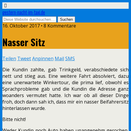
gestern-nacht-im-taxi.de
16. Oktober 2017 • 8 Kommentare
Nasser Sitz
Teilen
Tweet
Anpinnen
Mail
SMS
Die Kundin zahlte, gab Trinkgeld, verabschiedete sich
nett und stieg aus. Eine weitere Fahrt absolviert, dazu
eine unerwartete Winkertour, die prima lief, obwohl es
Sprachprobleme gab und die Kundin die Adresse ganz
woanders vermutet hatte. Ich war ob all dieser Dinge
froh, doch dann sah ich, dass mir ein nasser Beifahrersitz
hinterlassen wurde.
Bitte nicht!
Weder Kundin noch Auto haben unangenehm gerochen,