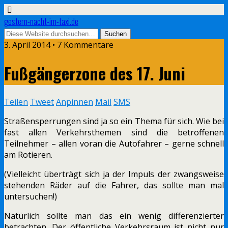
gestern-nacht-im-taxi.de
3. April 2014 • 7 Kommentare
Fußgängerzone des 17. Juni
Teilen
Tweet
Anpinnen
Mail
SMS
Straßensperrungen sind ja so ein Thema für sich. Wie bei
fast allen Verkehrsthemen sind die betroffenen
Teilnehmer – allen voran die Autofahrer – gerne schnell
am Rotieren.
(Vielleicht überträgt sich ja der Impuls der zwangsweise
stehenden Räder auf die Fahrer, das sollte man mal
untersuchen!)
Natürlich sollte man das ein wenig differenzierter
betrachten. Der öffentliche Verkehrsraum ist nicht nur