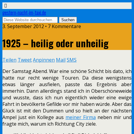
gestern-nacht-im-taxi.de
3. September 2012 • 7 Kommentare
1925 – heilig oder unheilig
Teilen
Tweet
Anpinnen
Mail
SMS
Der Samstag Abend. War eine schöne Schicht bis dato, ich
hatte nur recht wenige Touren. Da diese wenigstens
etwas länger ausfielen, passte das Ergebnis aber
immerhin. Dann allerdings stand ich in Oberschöneweide
und wusste, dass ich nun eigentlich wieder eine ewige
Fahrt in bevölkerte Gefilde vor mir haben würde. Aber das
Glück ist mit den Dummen und so hielt an der nächsten
Ampel just ein Kollege aus
meiner Firma
neben mir und
fragte mich, warum ich Richtung City ziele.