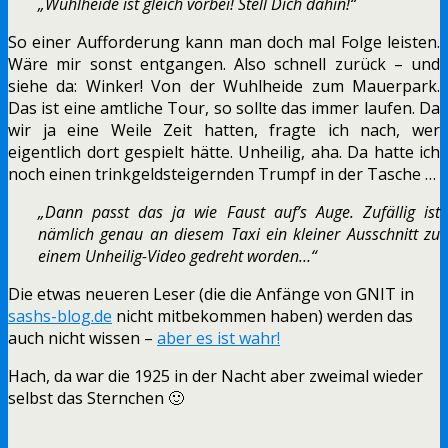
„Wuhlheide ist gleich vorbei! Stell Dich dahin!“
So einer Aufforderung kann man doch mal Folge leisten.
Wäre mir sonst entgangen. Also schnell zurück – und
siehe da: Winker! Von der Wuhlheide zum Mauerpark.
Das ist eine amtliche Tour, so sollte das immer laufen. Da
wir ja eine Weile Zeit hatten, fragte ich nach, wer
eigentlich dort gespielt hätte. Unheilig, aha. Da hatte ich
noch einen trinkgeldsteigernden Trumpf in der Tasche …
„Dann passt das ja wie Faust auf’s Auge. Zufällig ist
nämlich genau an diesem Taxi ein kleiner Ausschnitt zu
einem Unheilig-Video gedreht worden…“
Die etwas neueren Leser (die die Anfänge von GNIT in
sashs-blog.de
nicht mitbekommen haben) werden das
auch nicht wissen –
aber es ist wahr!
Hach, da war die 1925 in der Nacht aber zweimal wieder
selbst das Sternchen 🙂