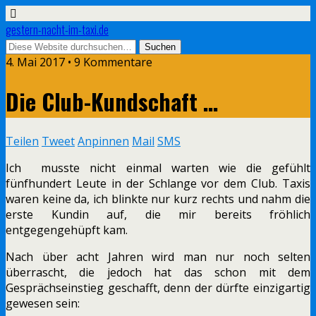
gestern-nacht-im-taxi.de
4. Mai 2017 • 9 Kommentare
Die Club-Kundschaft …
Teilen
Tweet
Anpinnen
Mail
SMS
Ich musste nicht einmal warten wie die gefühlt
fünfhundert Leute in der Schlange vor dem Club. Taxis
waren keine da, ich blinkte nur kurz rechts und nahm die
erste Kundin auf, die mir bereits fröhlich
entgegengehüpft kam.
Nach über acht Jahren wird man nur noch selten
überrascht, die jedoch hat das schon mit dem
Gesprächseinstieg geschafft, denn der dürfte einzigartig
gewesen sein: