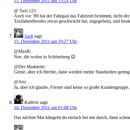
15. Dezember 2011 um 15:14 Uhr
@ Taxi 123
Auch vor ’89 hat der Fahrgast das Fahrtziel bestimmt, nicht der
Taxifahrerberufes etwas geschwächt hat, zugegeben), und heute 
Sash
sagt:
15. Dezember 2011 um 19:27 Uhr
@MaxR:
Nee, die wohnt in Schöneberg 😉
@Der Maskierte:
Gerne, aber ich fürchte, dann werden meine Standzeiten gerin
@Aro:
Ja, aber ich glaube, Förster sind keine so große Kundengruppe, 
Kathrin
sagt:
16. Dezember 2011 um 01:08 Uhr
Das nächste Mal klingelst du einfach bei mir durch, dann schmei