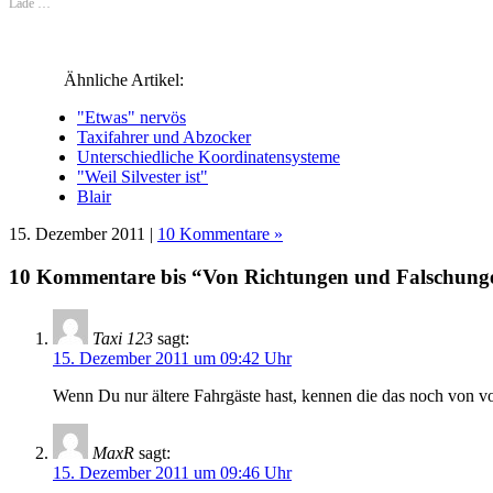
in
in
in
in
neuem
in
Lade …
neuem
neuem
neuem
neuem
Fenster
neuem
Fenster
Fenster
Fenster
Fenster
geöffnet)
Fenster
geöffnet)
geöffnet)
geöffnet)
geöffnet)
geöffnet)
Ähnliche Artikel:
"Etwas" nervös
Taxifahrer und Abzocker
Unterschiedliche Koordinatensysteme
"Weil Silvester ist"
Blair
15. Dezember 2011 |
10 Kommentare »
10 Kommentare bis “Von Richtungen und Falschung
Taxi 123
sagt:
15. Dezember 2011 um 09:42 Uhr
Wenn Du nur ältere Fahrgäste hast, kennen die das noch von vo
MaxR
sagt:
15. Dezember 2011 um 09:46 Uhr