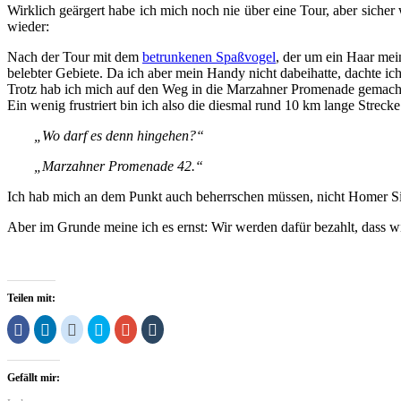
Wirklich geärgert habe ich mich noch nie über eine Tour, aber siche
wieder:
Nach der Tour mit dem
betrunkenen Spaßvogel
, der um ein Haar mein
belebter Gebiete. Da ich aber mein Handy nicht dabeihatte, dachte ic
Trotz hab ich mich auf den Weg in die Marzahner Promenade gemacht
Ein wenig frustriert bin ich also die diesmal rund 10 km lange Strec
„Wo darf es denn hingehen?“
„Marzahner Promenade 42.“
Ich hab mich an dem Punkt auch beherrschen müssen, nicht Homer Si
Aber im Grunde meine ich es ernst: Wir werden dafür bezahlt, dass wi
Teilen mit:
Klick,
Klick,
Klick,
Klick,
Zum
Klick,
um
um
um
um
Teilen
um
auf
auf
auf
über
auf
auf
Facebook
LinkedIn
Reddit
Twitter
Google+
Tumblr
zu
zu
zu
zu
anklicken
zu
Gefällt mir:
teilen
teilen
teilen
teilen
(Wird
teilen
(Wird
(Wird
(Wird
(Wird
in
(Wird