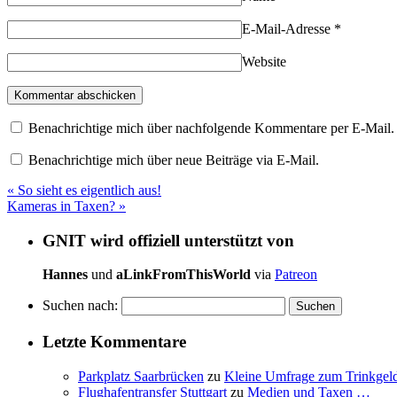
E-Mail-Adresse
*
Website
Benachrichtige mich über nachfolgende Kommentare per E-Mail.
Benachrichtige mich über neue Beiträge via E-Mail.
«
So sieht es eigentlich aus!
Kameras in Taxen?
»
GNIT wird offiziell unterstützt von
Hannes
und
aLinkFromThisWorld
via
Patreon
Suchen nach:
Letzte Kommentare
Parkplatz Saarbrücken
zu
Kleine Umfrage zum Trinkgel
Flughafentransfer Stuttgart
zu
Medien und Taxen …