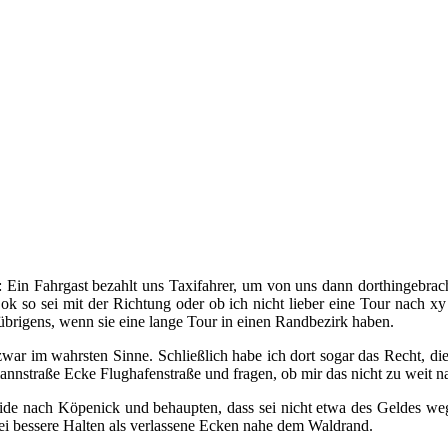
rt: Ein Fahrgast bezahlt uns Taxifahrer, um von uns dann dorthingebra
 ok so sei mit der Richtung oder ob ich nicht lieber eine Tour nach x
 übrigens, wenn sie eine lange Tour in einen Randbezirk haben.
 zwar im wahrsten Sinne. Schließlich habe ich dort sogar das Recht, d
nstraße Ecke Flughafenstraße und fragen, ob mir das nicht zu weit na
de nach Köpenick und behaupten, dass sei nicht etwa des Geldes wegen
ei bessere Halten als verlassene Ecken nahe dem Waldrand.