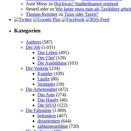
Aunt Missy
zu
Hochwas? Stadtteilnamen remixed
SteuerLuder
zu
Wie lange muss man als Taxifahrer arbeit
Thomas Reiniger
zu
Taxis oder Taxen?
Kategorien
Anderes
(587)
Der Job
(1.031)
Das Leben
(491)
Der Chef
(129)
Die Ausbildung
(103)
Der Verkehr
(234)
Kuppler
(109)
Läufer
(80)
Strampler
(18)
Die Arbeitsmittel
(472)
Das Auto
(274)
Das Handy
(46)
Die StVO
(122)
Die Fahrgäste
(1.909)
betrunken
(407)
desorientiert
(644)
zahlungsunfähig
(720)