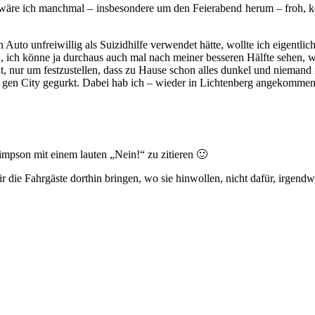
r wäre ich manchmal – insbesondere um den Feierabend herum – froh, k
 Auto unfreiwillig als Suizidhilfe verwendet hätte, wollte ich eigentli
h, ich könne ja durchaus auch mal nach meiner besseren Hälfte sehen, 
, nur um festzustellen, dass zu Hause schon alles dunkel und niemand
ke gen City gegurkt. Dabei hab ich – wieder in Lichtenberg angekommen
mpson mit einem lauten „Nein!“ zu zitieren 🙂
r die Fahrgäste dorthin bringen, wo sie hinwollen, nicht dafür, irgend