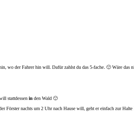
in, wo der Fahrer hin will. Dafür zahlst du das 5-fache. 🙂 Wäre das ni
ill stattdessen
in
den Wald 🙂
. der Förster nachts um 2 Uhr nach Hause will, geht er einfach zur Ha