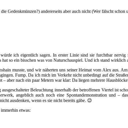
 die Gedenkmünzen?) andererseits aber auch nicht (Wer fälscht schon 
, würde ich eigentlich sagen. In erster Linie sind sie furchtbar nervi
Es hat so ein bisschen was von Naturschauspiel. Und ich stand wirklich
chshain musste, und wir näherten uns seiner Heimat vom Alex aus. Am 
 ausgingen. Fump. Da ich mich im Verkehr nicht unbedingt auf die Straß
 – aber nach ein paar Metern war klar: Da liegen mehrere Hausblöcke 
 ausgeschalteter Beleuchtung innerhalb der betroffenen Viertel ist sc
euerwerk, angeblich auch noch eine Spontandemonstration und – das
nicht ausdenken, wenn es sie nicht bereits gäbe. 😉
r immerhin etwas: