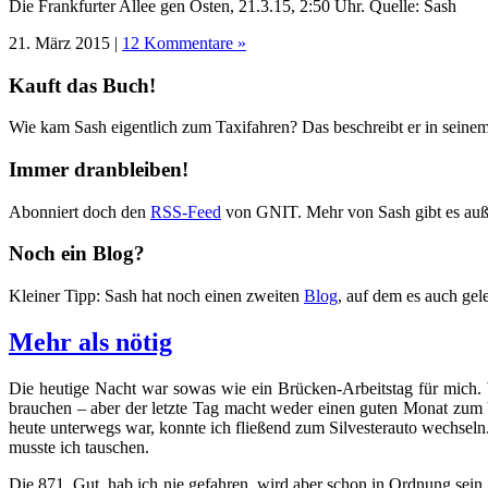
Die Frankfurter Allee gen Osten, 21.3.15, 2:50 Uhr. Quelle: Sash
21. März 2015 |
12 Kommentare »
Kauft das Buch!
Wie kam Sash eigentlich zum Taxifahren? Das beschreibt er in seine
Immer dranbleiben!
Abonniert doch den
RSS-Feed
von GNIT. Mehr von Sash gibt es au
Noch ein Blog?
Kleiner Tipp: Sash hat noch einen zweiten
Blog
, auf dem es auch gele
Mehr als nötig
Die heutige Nacht war sowas wie ein Brücken-Arbeitstag für mich. 
brauchen – aber der letzte Tag macht weder einen guten Monat zum Üb
heute unterwegs war, konnte ich fließend zum Silvesterauto wechseln.
musste ich tauschen.
Die 871. Gut, hab ich nie gefahren, wird aber schon in Ordnung sein. 