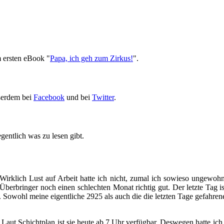
m ersten eBook "
Papa, ich geh zum Zirkus!
".
ßerdem bei
Facebook
und bei
Twitter
.
gentlich was zu lesen gibt.
Wirklich Lust auf Arbeit hatte ich nicht, zumal ich sowieso ungewohn
erbringer noch einen schlechten Monat richtig gut. Der letzte Tag is
 Sowohl meine eigentliche 2925 als auch die die letzten Tage gefahren
Laut Schichtplan ist sie heute ab 7 Uhr verfügbar. Deswegen hatte ich d