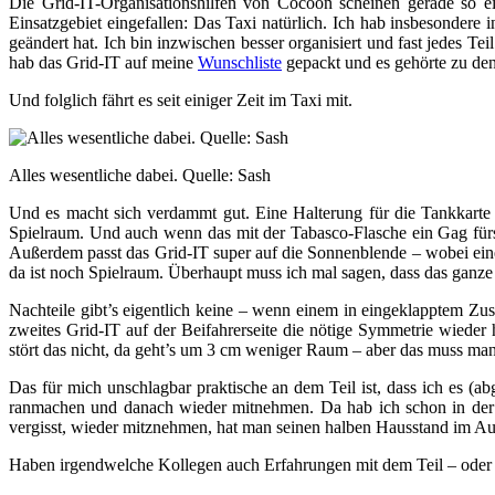
Die Grid-IT-Organisationshilfen von Cocoon scheinen gerade so e
Einsatzgebiet eingefallen: Das Taxi natürlich. Ich hab insbesondere 
geändert hat. Ich bin inzwischen besser organisiert und fast jedes Te
hab das Grid-IT auf meine
Wunschliste
gepackt und es gehörte zu den
Und folglich fährt es seit einiger Zeit im Taxi mit.
Alles wesentliche dabei. Quelle: Sash
Und es macht sich verdammt gut. Eine Halterung für die Tankkarte
Spielraum. Und auch wenn das mit der Tabasco-Flasche ein Gag fürs F
Außerdem passt das Grid-IT super auf die Sonnenblende – wobei eine 
da ist noch Spielraum. Überhaupt muss ich mal sagen, dass das ganze D
Nachteile gibt’s eigentlich keine – wenn einem in eingeklapptem Z
zweites Grid-IT auf der Beifahrerseite die nötige Symmetrie wiede
stört das nicht, da geht’s um 3 cm weniger Raum – aber das muss man n
Das für mich unschlagbar praktische an dem Teil ist, dass ich es (
ranmachen und danach wieder mitnehmen. Da hab ich schon in der T
vergisst, wieder mitznehmen, hat man seinen halben Hausstand im Auto
Haben irgendwelche Kollegen auch Erfahrungen mit dem Teil – oder