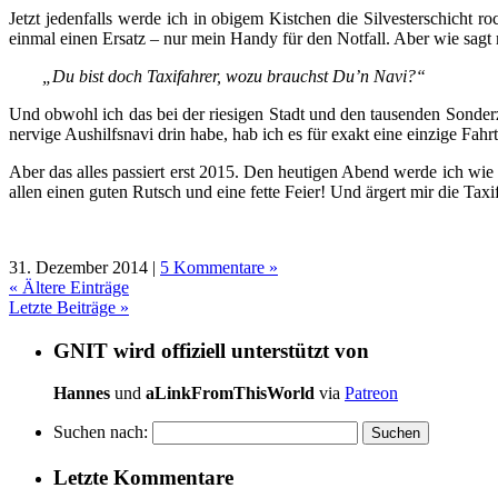
Jetzt jedenfalls werde ich in obigem Kistchen die Silvesterschicht r
einmal einen Ersatz – nur mein Handy für den Notfall. Aber wie sagt
„Du bist doch Taxifahrer, wozu brauchst Du’n Navi?“
Und obwohl ich das bei der riesigen Stadt und den tausenden Sonderz
nervige Aushilfsnavi drin habe, hab ich es für exakt eine einzige Fahr
Aber das alles passiert erst 2015. Den heutigen Abend werde ich w
allen einen guten Rutsch und eine fette Feier! Und ärgert mir die Taxif
31. Dezember 2014 |
5 Kommentare »
«
Ältere Einträge
Letzte Beiträge »
GNIT wird offiziell unterstützt von
Hannes
und
aLinkFromThisWorld
via
Patreon
Suchen nach:
Letzte Kommentare