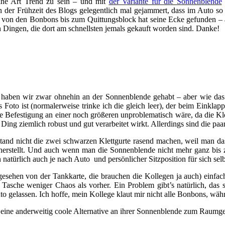
ine Art Trend zu sein – und mit
der Variante für die Sonnenblende
in der Frühzeit des Blogs gelegentlich mal gejammert, dass im Auto so w
il von den Bonbons bis zum Quittungsblock hat seine Ecke gefunden – ab
 Dingen, die dort am schnellsten jemals gekauft worden sind. Danke!
 haben wir zwar ohnehin an der Sonnenblende gehabt – aber wie das
oto ist (normalerweise trinke ich die gleich leer), der beim Einklap
Befestigung an einer noch größeren unproblematisch wäre, da die Klett
ing ziemlich robust und gut verarbeitet wirkt. Allerdings sind die paa
ustand nicht die zwei schwarzen Klettgurte rasend machen, weil man d
r herstellt. Und auch wenn man die Sonnenblende nicht mehr ganz bi
atürlich auch je nach Auto und persönlicher Sitzposition für sich selbs
abgesehen von der Tankkarte, die brauchen die Kollegen ja auch) einf
asche weniger Chaos als vorher. Ein Problem gibt’s natürlich, das s
 gelassen. Ich hoffe, mein Kollege klaut mir nicht alle Bonbons, währ
 eine anderweitig coole Alternative an ihrer Sonnenblende zum Raum