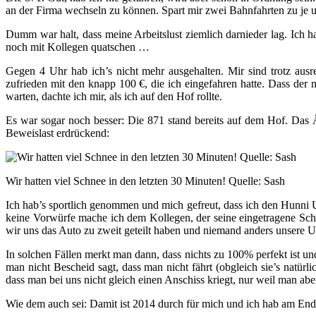
an der Firma wechseln zu können. Spart mir zwei Bahnfahrten zu je u
Dumm war halt, dass meine Arbeitslust ziemlich darnieder lag. Ich h
noch mit Kollegen quatschen …
Gegen 4 Uhr hab ich’s nicht mehr ausgehalten. Mir sind trotz ausr
zufrieden mit den knapp 100 €, die ich eingefahren hatte. Dass der
warten, dachte ich mir, als ich auf den Hof rollte.
Es war sogar noch besser: Die 871 stand bereits auf dem Hof. Das Är
Beweislast erdrückend:
Wir hatten viel Schnee in den letzten 30 Minuten! Quelle: Sash
Ich hab’s sportlich genommen und mich gefreut, dass ich den Hunni Um
keine Vorwürfe mache ich dem Kollegen, der seine eingetragene Schic
wir uns das Auto zu zweit geteilt haben und niemand anders unsere Ur
In solchen Fällen merkt man dann, dass nichts zu 100% perfekt ist und
man nicht Bescheid sagt, dass man nicht fährt (obgleich sie’s natürli
dass man bei uns nicht gleich einen Anschiss kriegt, nur weil man ab
Wie dem auch sei: Damit ist 2014 durch für mich und ich hab am Ende 