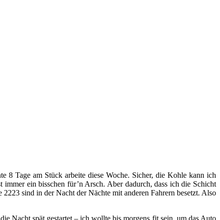
te 8 Tage am Stück arbeite diese Woche. Sicher, die Kohle kann ich
t immer ein bisschen für’n Arsch. Aber dadurch, dass ich die Schicht
e 2223 sind in der Nacht der Nächte mit anderen Fahrern besetzt. Also
ie Nacht spät gestartet – ich wollte bis morgens fit sein, um das Auto