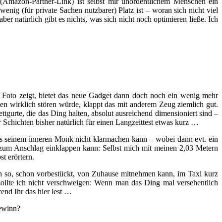
(Amazon-Partner-Link) ist selbst mir unordentlichem Menschen ein
enig (für private Sachen nutzbarer) Platz ist – woran sich nicht viel
er natürlich gibt es nichts, was sich nicht noch optimieren ließe. Ich
 Foto zeigt, bietet das neue Gadget dann doch noch ein wenig mehr
pen wirklich stören würde, klappt das mit anderem Zeug ziemlich gut.
gurte, die das Ding halten, absolut ausreichend dimensioniert sind –
r Schichten bisher natürlich für einen Langzeittest etwas kurz …
as seinem inneren Monk nicht klarmachen kann – wobei dann evt. ein
s zum Anschlag einklappen kann: Selbst mich mit meinen 2,03 Metern
t erörtern.
ach so, schon vorbestückt, von Zuhause mitnehmen kann, im Taxi kurz
ollte ich nicht verschweigen: Wenn man das Ding mal versehentlich
end Ihr das hier lest …
gewinn?