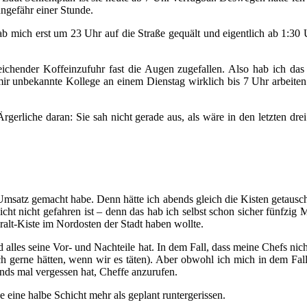
ngefähr einer Stunde.
ab mich erst um 23 Uhr auf die Straße gequält und eigentlich ab 1:30 
eichender Koffeinzufuhr fast die Augen zugefallen. Also hab ich da
 mir unbekannte Kollege an einem Dienstag wirklich bis 7 Uhr arbeiten
gerliche daran: Sie sah nicht gerade aus, als wäre in den letzten dre
satz gemacht habe. Denn hätte ich abends gleich die Kisten getauscht, 
ht nicht gefahren ist – denn das hab ich selbst schon sicher fünfzig 
alt-Kiste im Nordosten der Stadt haben wollte.
 alles seine Vor- und Nachteile hat. In dem Fall, dass meine Chefs nic
ch gerne hätten, wenn wir es täten). Aber obwohl ich mich in dem Fall 
ends mal vergessen hat, Cheffe anzurufen.
eine halbe Schicht mehr als geplant runtergerissen.