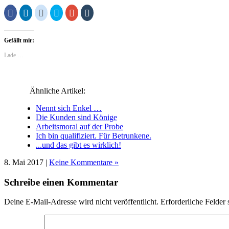
Klick,
Klick,
Klick,
Klick,
Zum
Klick,
um
um
um
um
Teilen
um
auf
auf
auf
über
auf
auf
Facebook
LinkedIn
Reddit
Twitter
Google+
Tumblr
zu
zu
zu
zu
anklicken
zu
Gefällt mir:
teilen
teilen
teilen
teilen
(Wird
teilen
(Wird
(Wird
(Wird
(Wird
in
(Wird
in
in
in
in
neuem
in
Lade …
neuem
neuem
neuem
neuem
Fenster
neuem
Fenster
Fenster
Fenster
Fenster
geöffnet)
Fenster
geöffnet)
geöffnet)
geöffnet)
geöffnet)
geöffnet)
Ähnliche Artikel:
Nennt sich Enkel …
Die Kunden sind Könige
Arbeitsmoral auf der Probe
Ich bin qualifiziert. Für Betrunkene.
...und das gibt es wirklich!
8. Mai 2017 |
Keine Kommentare »
Schreibe einen Kommentar
Deine E-Mail-Adresse wird nicht veröffentlicht.
Erforderliche Felder 