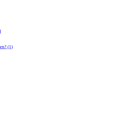
d
en? (1)