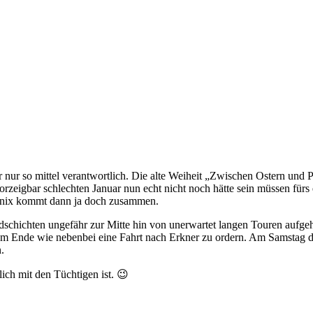
r nur so mittel verantwortlich. Die alte Weiheit „Zwischen Ostern und Pf
eigbar schlechten Januar nun echt nicht noch hätte sein müssen fürs 
r nix kommt dann ja doch zusammen.
chichten ungefähr zur Mitte hin von unerwartet langen Touren aufgeh
am Ende wie nebenbei eine Fahrt nach Erkner zu ordern. Am Samstag d
.
ich mit den Tüchtigen ist. 😉