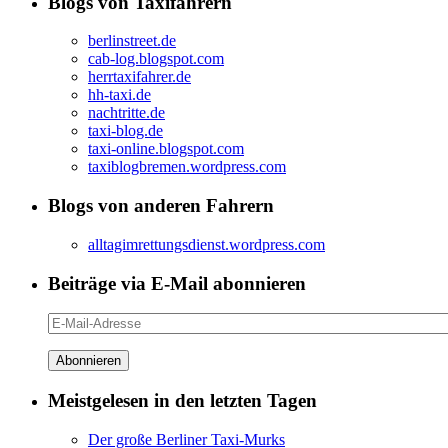
Blogs von Taxifahrern
berlinstreet.de
cab-log.blogspot.com
herrtaxifahrer.de
hh-taxi.de
nachtritte.de
taxi-blog.de
taxi-online.blogspot.com
taxiblogbremen.wordpress.com
Blogs von anderen Fahrern
alltagimrettungsdienst.wordpress.com
Beiträge via E-Mail abonnieren
E-
Mail-
Adresse
Meistgelesen in den letzten Tagen
Der große Berliner Taxi-Murks