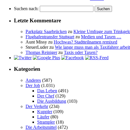
Suchen nach:
Letzte Kommentare
Parkplatz Saarbrücken
zu
Kleine Umfrage zum Trinkgel
Flughafentransfer Stuttgart
zu
Medien und Taxen …
Aunt Missy
zu
Hochwas? Stadtteilnamen remixed
SteuerLuder
zu
Wie lange muss man als Taxifahrer arbeit
Thomas Reiniger
zu
Taxis oder Taxen?
Kategorien
Anderes
(587)
Der Job
(1.031)
Das Leben
(491)
Der Chef
(129)
Die Ausbildung
(103)
Der Verkehr
(234)
Kuppler
(109)
Läufer
(80)
Strampler
(18)
Die Arbeitsmittel
(472)