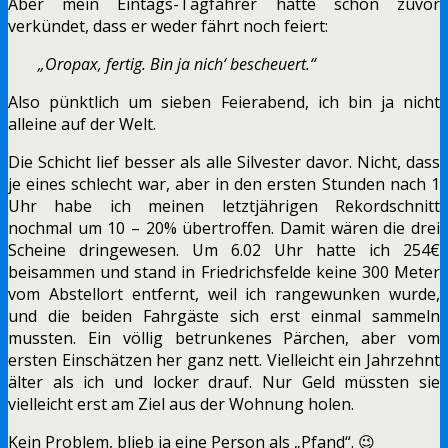
Aber mein Eintags-Tagfahrer hatte schon zuvor
verkündet, dass er weder fährt noch feiert:
„Oropax, fertig. Bin ja nich‘ bescheuert.“
Also pünktlich um sieben Feierabend, ich bin ja nicht
alleine auf der Welt.
Die Schicht lief besser als alle Silvester davor. Nicht, dass
je eines schlecht war, aber in den ersten Stunden nach 1
Uhr habe ich meinen letztjährigen Rekordschnitt
nochmal um 10 – 20% übertroffen. Damit wären die drei
Scheine dringewesen. Um 6.02 Uhr hatte ich 254€
beisammen und stand in Friedrichsfelde keine 300 Meter
vom Abstellort entfernt, weil ich rangewunken wurde,
und die beiden Fahrgäste sich erst einmal sammeln
mussten. Ein völlig betrunkenes Pärchen, aber vom
ersten Einschätzen her ganz nett. Vielleicht ein Jahrzehnt
älter als ich und locker drauf. Nur Geld müssten sie
vielleicht erst am Ziel aus der Wohnung holen.
Kein Problem, blieb ja eine Person als „Pfand“. 😉