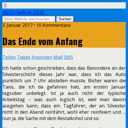
gestern-nacht-im-taxi.de
3. Januar 2017 • 10 Kommentare
Das Ende vom Anfang
Teilen
Tweet
Anpinnen
Mail
SMS
Ich hatte schon geschrieben, dass das Besondere an der
Silvesterschicht dieses Jahr war, dass ich das Auto
pünktlich um 7 Uhr abstellen musste. Bisher waren die
Taxis, die ich da gefahren hab, am ersten Januar
tagsüber unbelegt. Ist ja auch nicht der typische
Arbeitstag – was auch logisch ist, weil man davon
ausgehen kann, dass ein Tagfahrer, der an Silvester
nicht in den Abend reinfährt, wohl eher reinfeiert und …
nun ja, die Sache mit dem Restalkohol und so.