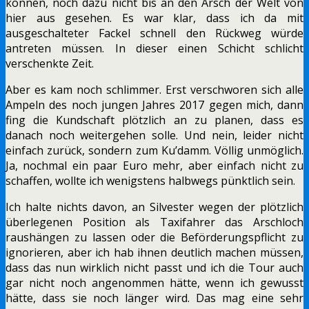
können, noch dazu nicht bis an den Arsch der Welt von
hier aus gesehen. Es war klar, dass ich da mit
ausgeschalteter Fackel schnell den Rückweg würde
antreten müssen. In dieser einen Schicht schlicht
verschenkte Zeit.
Aber es kam noch schlimmer. Erst verschworen sich alle
Ampeln des noch jungen Jahres 2017 gegen mich, dann
fing die Kundschaft plötzlich an zu planen, dass es
danach noch weitergehen solle. Und nein, leider nicht
einfach zurück, sondern zum Ku’damm. Völlig unmöglich.
Ja, nochmal ein paar Euro mehr, aber einfach nicht zu
schaffen, wollte ich wenigstens halbwegs pünktlich sein.
Ich halte nichts davon, an Silvester wegen der plötzlich
überlegenen Position als Taxifahrer das Arschloch
raushängen zu lassen oder die Beförderungspflicht zu
ignorieren, aber ich hab ihnen deutlich machen müssen,
dass das nun wirklich nicht passt und ich die Tour auch
gar nicht noch angenommen hätte, wenn ich gewusst
hätte, dass sie noch länger wird. Das mag eine sehr