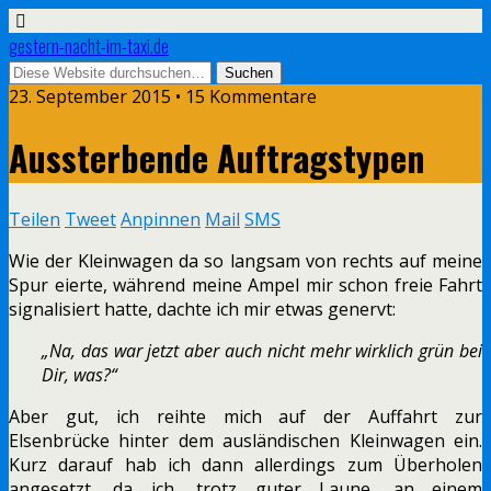
gestern-nacht-im-taxi.de
23. September 2015 • 15 Kommentare
Aussterbende Auftragstypen
Teilen
Tweet
Anpinnen
Mail
SMS
Wie der Kleinwagen da so langsam von rechts auf meine
Spur eierte, während meine Ampel mir schon freie Fahrt
signalisiert hatte, dachte ich mir etwas genervt:
„Na, das war jetzt aber auch nicht mehr wirklich grün bei
Dir, was?“
Aber gut, ich reihte mich auf der Auffahrt zur
Elsenbrücke hinter dem ausländischen Kleinwagen ein.
Kurz darauf hab ich dann allerdings zum Überholen
angesetzt, da ich, trotz guter Laune, an einem