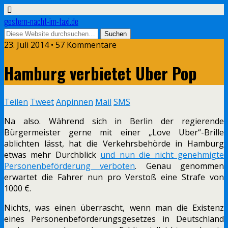
gestern-nacht-im-taxi.de
23. Juli 2014 • 57 Kommentare
Hamburg verbietet Uber Pop
Teilen
Tweet
Anpinnen
Mail
SMS
Na also. Während sich in Berlin der regierende
Bürgermeister gerne mit einer „Love Uber“-Brille
ablichten lässt, hat die Verkehrsbehörde in Hamburg
etwas mehr Durchblick
und nun die nicht genehmigte
Personenbeförderung verboten
. Genau genommen
erwartet die Fahrer nun pro Verstoß eine Strafe von
1000 €.
Nichts, was einen überrascht, wenn man die Existenz
eines Personenbeförderungsgesetzes in Deutschland