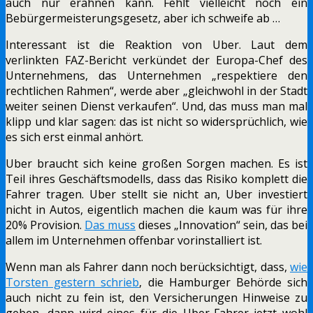
auch nur erahnen kann. Fehlt vielleicht noch ein
Bebürgermeisterungsgesetz, aber ich schweife ab …
Interessant ist die Reaktion von Uber. Laut dem
verlinkten FAZ-Bericht verkündet der Europa-Chef des
Unternehmens, das Unternehmen „respektiere den
rechtlichen Rahmen“, werde aber „gleichwohl in der Stadt
weiter seinen Dienst verkaufen“. Und, das muss man mal
klipp und klar sagen: das ist nicht so widersprüchlich, wie
es sich erst einmal anhört.
Uber braucht sich keine großen Sorgen machen. Es ist
Teil ihres Geschäftsmodells, dass das Risiko komplett die
Fahrer tragen. Uber stellt sie nicht an, Uber investiert
nicht in Autos, eigentlich machen die kaum was für ihre
20% Provision.
Das muss
dieses „Innovation“ sein, das bei
allem im Unternehmen offenbar vorinstalliert ist.
Wenn man als Fahrer dann noch berücksichtigt, dass,
wie
Torsten gestern schrieb
, die Hamburger Behörde sich
auch nicht zu fein ist, den Versicherungen Hinweise zu
geben, dann wird eines für die Uber-Fahrer jetzt wohl