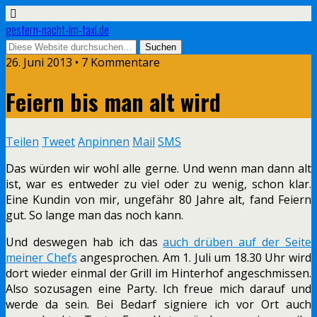
gestern-nacht-im-taxi.de
26. Juni 2013 • 7 Kommentare
Feiern bis man alt wird
Teilen
Tweet
Anpinnen
Mail
SMS
Das würden wir wohl alle gerne. Und wenn man dann alt
ist, war es entweder zu viel oder zu wenig, schon klar.
Eine Kundin von mir, ungefähr 80 Jahre alt, fand Feiern
gut. So lange man das noch kann.
Und deswegen hab ich das
auch drüben auf der Seite
meiner Chefs
angesprochen. Am 1. Juli um 18.30 Uhr wird
dort wieder einmal der Grill im Hinterhof angeschmissen.
Also sozusagen eine Party. Ich freue mich darauf und
werde da sein. Bei Bedarf signiere ich vor Ort auch