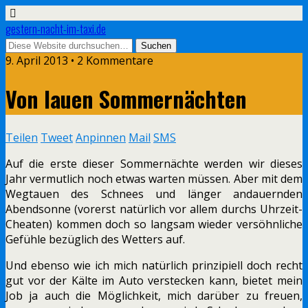
gestern-nacht-im-taxi.de
9. April 2013 • 2 Kommentare
Von lauen Sommernächten
Teilen
Tweet
Anpinnen
Mail
SMS
Auf die erste dieser Sommernächte werden wir dieses
Jahr vermutlich noch etwas warten müssen. Aber mit dem
Wegtauen des Schnees und länger andauernden
Abendsonne (vorerst natürlich vor allem durchs Uhrzeit-
Cheaten) kommen doch so langsam wieder versöhnliche
Gefühle bezüglich des Wetters auf.
Und ebenso wie ich mich natürlich prinzipiell doch recht
gut vor der Kälte im Auto verstecken kann, bietet mein
Job ja auch die Möglichkeit, mich darüber zu freuen,