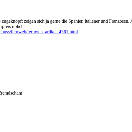
zugeknöpft zeigen sich ja gerne die Spanier, Italiener und Franzosen
rpreis üblich
_genuss/fernweh/fernweh_artikel_4561.html
r fremdscham!