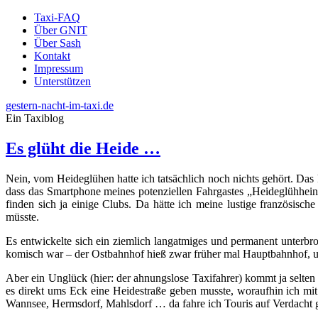
Taxi-FAQ
Über GNIT
Über Sash
Kontakt
Impressum
Unterstützen
gestern-nacht-im-taxi.de
Ein Taxiblog
Es glüht die Heide …
Nein, vom Heideglühen hatte ich tatsächlich noch nichts gehört. Das 
dass das Smartphone meines potenziellen Fahrgastes „Heideglühhein
finden sich ja einige Clubs. Da hätte ich meine lustige französis
müsste.
Es entwickelte sich ein ziemlich langatmiges und permanent unterbr
komisch war – der Ostbahnhof hieß zwar früher mal Hauptbahnhof, um
Aber ein Unglück (hier: der ahnungslose Taxifahrer) kommt ja selten 
es direkt ums Eck eine Heidestraße geben musste, woraufhin ich mit 
Wannsee, Hermsdorf, Mahlsdorf … da fahre ich Touris auf Verdacht ga