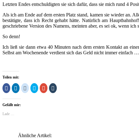
Letzten Endes entschuldigten sie sich dafür, dass sie mich rund 4 Po
Als ich am Ende auf dem ersten Platz stand, kamen sie wieder an. Al
bestätigte, dass ich Recht gehabt hätte. Natürlich am Hauptbahnho
geschriebene Version des Namens, meinten aber, es sei ok, wenn ich 
So denn!
Ich ließ sie dann etwa 40 Minuten nach dem ersten Kontakt an einer 
Selbst am Wochenende verdient sich das Geld nicht immer einfach …
Teilen mit:
Klick,
Klick,
Klick,
Klick,
Zum
Klick,
um
um
um
um
Teilen
um
auf
auf
auf
über
auf
auf
Facebook
LinkedIn
Reddit
Twitter
Google+
Tumblr
zu
zu
zu
zu
anklicken
zu
Gefällt mir:
teilen
teilen
teilen
teilen
(Wird
teilen
(Wird
(Wird
(Wird
(Wird
in
(Wird
in
in
in
in
neuem
in
Lade …
neuem
neuem
neuem
neuem
Fenster
neuem
Fenster
Fenster
Fenster
Fenster
geöffnet)
Fenster
geöffnet)
geöffnet)
geöffnet)
geöffnet)
geöffnet)
Ähnliche Artikel: