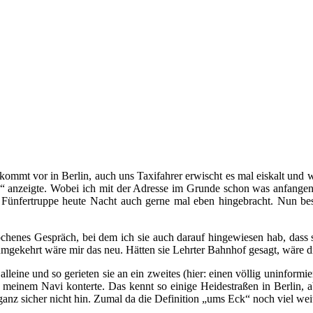
kommt vor in Berlin, auch uns Taxifahrer erwischt es mal eiskalt und w
“ anzeigte. Wobei ich mit der Adresse im Grunde schon was anfangen
che Fünfertruppe heute Nacht auch gerne mal eben hingebracht. Nun be
ochenes Gespräch, bei dem ich sie auch darauf hingewiesen hab, dass s
gekehrt wäre mir das neu. Hätten sie Lehrter Bahnhof gesagt, wäre di
alleine und so gerieten sie an ein zweites (hier: einen völlig uninfor
meinem Navi konterte. Das kennt so einige Heidestraßen in Berlin, ab
nz sicher nicht hin. Zumal da die Definition „ums Eck“ noch viel wei