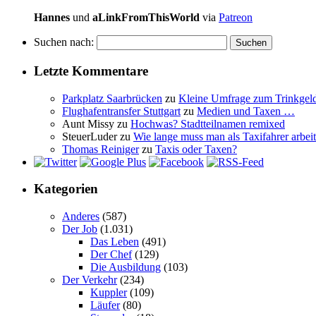
Hannes
und
aLinkFromThisWorld
via
Patreon
Suchen nach:
Letzte Kommentare
Parkplatz Saarbrücken
zu
Kleine Umfrage zum Trinkgel
Flughafentransfer Stuttgart
zu
Medien und Taxen …
Aunt Missy
zu
Hochwas? Stadtteilnamen remixed
SteuerLuder
zu
Wie lange muss man als Taxifahrer arbeit
Thomas Reiniger
zu
Taxis oder Taxen?
Kategorien
Anderes
(587)
Der Job
(1.031)
Das Leben
(491)
Der Chef
(129)
Die Ausbildung
(103)
Der Verkehr
(234)
Kuppler
(109)
Läufer
(80)