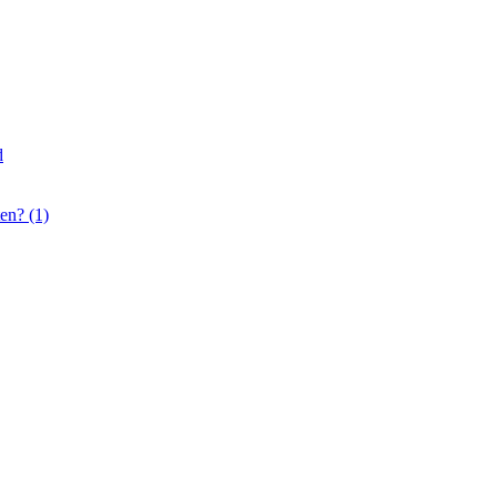
d
en? (1)