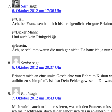
Sash
sagt:
6. Oktober 2012 um 17:36 Uhr
@Ursli:
Ach, bei Franzosen hatte ich bisher eigentlich sehr gute Erfahru
@Dicker Mann:
Und auch kein Rinkgeld 😉
@leserin:
Ach, so schlimm waren die noch gar nicht. Da hatte ich ja nu
Senior
sagt:
6. Oktober 2012 um 20:37 Uhr
Erinnert mich an eine uralte Geschichte von Ephraim Kishon wo 
aufhört zu schimpfen“. Ist also Dein Fehler gewesen – Du wars
Paul
sagt:
7. Oktober 2012 um 10:43 Uhr
Mich würde auch mal interessieren, was mit den Franzosen los 
ich mal nachfragen, doch leider gehört sich das in so einer Situ