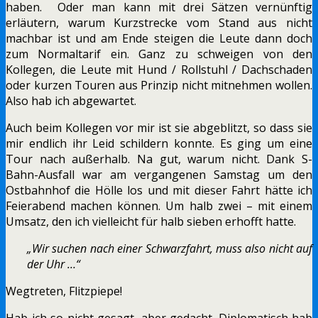
haben. Oder man kann mit drei Sätzen vernünftig
erläutern, warum Kurzstrecke vom Stand aus nicht
machbar ist und am Ende steigen die Leute dann doch
zum Normaltarif ein. Ganz zu schweigen von den
Kollegen, die Leute mit Hund / Rollstuhl / Dachschaden
oder kurzen Touren aus Prinzip nicht mitnehmen wollen.
Also hab ich abgewartet.
Auch beim Kollegen vor mir ist sie abgeblitzt, so dass sie
mir endlich ihr Leid schildern konnte. Es ging um eine
Tour nach außerhalb. Na gut, warum nicht. Dank S-
Bahn-Ausfall war am vergangenen Samstag um den
Ostbahnhof die Hölle los und mit dieser Fahrt hätte ich
Feierabend machen können. Um halb zwei – mit einem
Umsatz, den ich vielleicht für halb sieben erhofft hatte.
„Wir suchen nach einer Schwarzfahrt, muss also nicht auf
der Uhr …“
Wegtreten, Flitzpiepe!
Hab ich so nicht gesagt, aber gedacht. Diplomatisch hab