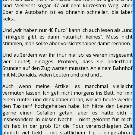
sind. Vielleicht sogar 37 auf dem kürzesten Weg, aber
über die Autobahn ist es ohnehin schneller, bla laber
keks …
Und „wir haben nur 40 Euro“ kann ich auch lesen als „und
Trinkgeld gibt es dann natürlich keines“. Muss nicht
stimmen, man sollte aber vorsichtshalber damit rechnen.
Und außerdem war ihr (nur mal so: es waren insgesamt
vier Leute!) einziges Problem, dass sie anderthalb
Stunden auf den Zug warten mussten. An einem Bahnhof
mit McDonalds, vielen Leuten und und und …
Auch wenn meine Artikel es manchmal vielleicht
vermuten lassen. Ich geh nicht morgens ins Bett, hol mir
einen runter und denk dabei daran, wie ich heute wieder
den Taxitarif hochgehalten habe. Ich hätte den Leuten
gerne einen Gefallen getan, aber es hätte sich –
insbesondere in dieser Nacht! – nicht gelohnt für mich.
Ich hab in der grob für die Tour veranschlagten Zeit
ähnlich viel Geld – mit stattlichem Tip – eingefahren.