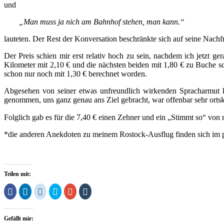
und
„Man muss ja nich am Bahnhof stehen, man kann.“
lauteten. Der Rest der Konversation beschränkte sich auf seine Nac
Der Preis schien mir erst relativ hoch zu sein, nachdem ich jetzt ge
Kilometer mit 2,10 € und die nächsten beiden mit 1,80 € zu Buche sc
schon nur noch mit 1,30 € berechnet worden.
Abgesehen von seiner etwas unfreundlich wirkenden Spracharmut ka
genommen, uns ganz genau ans Ziel gebracht, war offenbar sehr orts
Folglich gab es für die 7,40 € einen Zehner und ein „Stimmt so“ von 
*die anderen Anekdoten zu meinem Rostock-Ausflug finden sich im p
Teilen mit:
Klick,
Klick,
Klick,
Klick,
Zum
Klick,
um
um
um
um
Teilen
um
auf
auf
auf
über
auf
auf
Facebook
LinkedIn
Reddit
Twitter
Google+
Tumblr
zu
zu
zu
zu
anklicken
zu
Gefällt mir:
teilen
teilen
teilen
teilen
(Wird
teilen