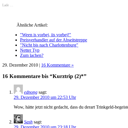
(Wird
(Wird
(Wird
(Wird
in
(Wird
in
in
in
in
neuem
in
Lade …
neuem
neuem
neuem
neuem
Fenster
neuem
Fenster
Fenster
Fenster
Fenster
geöffnet)
Fenster
geöffnet)
geöffnet)
geöffnet)
geöffnet)
geöffnet)
Ähnliche Artikel:
"Ween is vorbej, iis vorbej!"
Preisverhandler auf der Abseitstreppe
"Nicht bis nach Charlottenburg"
Netter Typ
Zum lachen?
29. Dezember 2010 |
16 Kommentare »
16 Kommentare bis “Kurztrip (2)*”
ednong
sagt:
29. Dezember 2010 um 22:53 Uhr
Wow, hätte jetzt nicht gedacht, dass du derart Trinkgeld-begeis
Sash
sagt:
29. Dezember 2010 um 23:18 Uhr