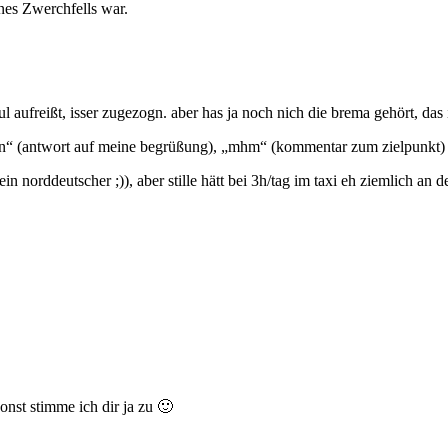
nes Zwerchfells war.
 aufreißt, isser zugezogn. aber has ja noch nich die brema gehört, das 
moin“ (antwort auf meine begrüßung), „mhm“ (kommentar zum zielpunkt) 
in norddeutscher ;)), aber stille hätt bei 3h/tag im taxi eh ziemlich an 
onst stimme ich dir ja zu 🙂