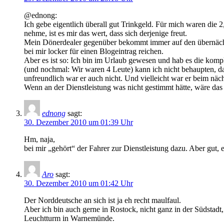
@ednong:
Ich gebe eigentlich überall gut Trinkgeld. Für mich waren die 2,
nehme, ist es mir das wert, dass sich derjenige freut.
Mein Dönerdealer gegenüber bekommt immer auf den übernächst
bei mir locker für einen Blogeintrag reichen.
Aber es ist so: Ich bin im Urlaub gewesen und hab es die komp
(und nochmal: Wir waren 4 Leute) kann ich nicht behaupten, das
unfreundlich war er auch nicht. Und vielleicht war er beim nä
Wenn an der Dienstleistung was nicht gestimmt hätte, wäre das
ednong
sagt:
30. Dezember 2010 um 01:39 Uhr
Hm, naja,
bei mir „gehört“ der Fahrer zur Dienstleistung dazu. Aber gut, 
Aro
sagt:
30. Dezember 2010 um 01:42 Uhr
Der Norddeutsche an sich ist ja eh recht maulfaul.
Aber ich bin auch gerne in Rostock, nicht ganz in der Südsta
Leuchtturm in Warnemünde.