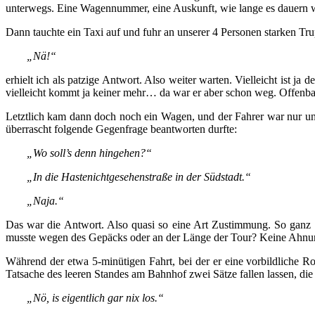
unterwegs. Eine Wagennummer, eine Auskunft, wie lange es dauern w
Dann tauchte ein Taxi auf und fuhr an unserer 4 Personen starken Tr
„Nä!“
erhielt ich als patzige Antwort. Also weiter warten. Vielleicht ist ja
vielleicht kommt ja keiner mehr… da war er aber schon weg. Offenba
Letztlich kam dann doch noch ein Wagen, und der Fahrer war nur unwe
überrascht folgende Gegenfrage beantworten durfte:
„Wo soll’s denn hingehen?“
„In die Hastenichtgesehenstraße in der Südstadt.“
„Naja.“
Das war die Antwort. Also quasi so eine Art Zustimmung. So ganz vers
musste wegen des Gepäcks oder an der Länge der Tour? Keine Ahnung,
Während der etwa 5-minütigen Fahrt, bei der er eine vorbildliche R
Tatsache des leeren Standes am Bahnhof zwei Sätze fallen lassen, die
„Nö, is eigentlich gar nix los.“