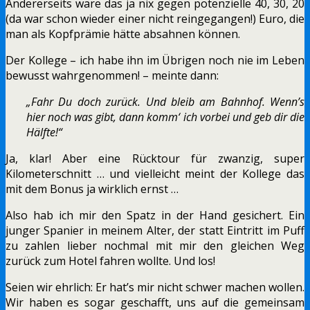
Andererseits wäre das ja nix gegen potenzielle 40, 30, 20
(da war schon wieder einer nicht reingegangen!) Euro, die
man als Kopfprämie hätte absahnen können.
Der Kollege – ich habe ihn im Übrigen noch nie im Leben
bewusst wahrgenommen! – meinte dann:
„Fahr Du doch zurück. Und bleib am Bahnhof. Wenn’s
hier noch was gibt, dann komm‘ ich vorbei und geb dir die
Hälfte!“
Ja, klar! Aber eine Rücktour für zwanzig, super
Kilometerschnitt … und vielleicht meint der Kollege das
mit dem Bonus ja wirklich ernst …
Also hab ich mir den Spatz in der Hand gesichert. Ein
junger Spanier in meinem Alter, der statt Eintritt im Puff
zu zahlen lieber nochmal mit mir den gleichen Weg
zurück zum Hotel fahren wollte. Und los!
Seien wir ehrlich: Er hat’s mir nicht schwer machen wollen.
Wir haben es sogar geschafft, uns auf die gemeinsam