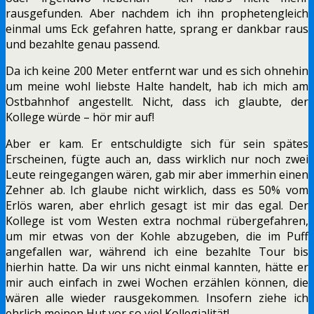
rausgefunden. Aber nachdem ich ihn prophetengleich
einmal ums Eck gefahren hatte, sprang er dankbar raus
und bezahlte genau passend.
Da ich keine 200 Meter entfernt war und es sich ohnehin
um meine wohl liebste Halte handelt, hab ich mich am
Ostbahnhof angestellt. Nicht, dass ich glaubte, der
Kollege würde – hör mir auf!
Aber er kam. Er entschuldigte sich für sein spätes
Erscheinen, fügte auch an, dass wirklich nur noch zwei
Leute reingegangen wären, gab mir aber immerhin einen
Zehner ab. Ich glaube nicht wirklich, dass es 50% vom
Erlös waren, aber ehrlich gesagt ist mir das egal. Der
Kollege ist vom Westen extra nochmal rübergefahren,
um mir etwas von der Kohle abzugeben, die im Puff
angefallen war, während ich eine bezahlte Tour bis
hierhin hatte. Da wir uns nicht einmal kannten, hätte er
mir auch einfach in zwei Wochen erzählen können, die
wären alle wieder rausgekommen. Insofern ziehe ich
ehrlich meinen Hut vor so viel Kollegialität!