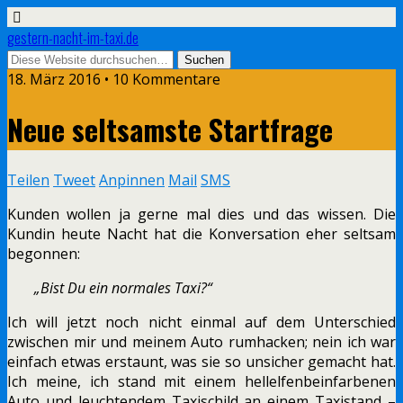
gestern-nacht-im-taxi.de
18. März 2016 • 10 Kommentare
Neue seltsamste Startfrage
Teilen
Tweet
Anpinnen
Mail
SMS
Kunden wollen ja gerne mal dies und das wissen. Die
Kundin heute Nacht hat die Konversation eher seltsam
begonnen:
„Bist Du ein normales Taxi?“
Ich will jetzt noch nicht einmal auf dem Unterschied
zwischen mir und meinem Auto rumhacken; nein ich war
einfach etwas erstaunt, was sie so unsicher gemacht hat.
Ich meine, ich stand mit einem hellelfenbeinfarbenen
Auto und leuchtendem Taxischild an einem Taxistand –