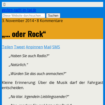
gestern-nacht-im-taxi.de
3. November 2014 • 8 Kommentare
„… oder Rock“
Teilen
Tweet
Anpinnen
Mail
SMS
„Haben Sie auch Radio?“
„Natürlich.“
„Würden Sie das auch anmachen?“
Kleine Erinnerung: Über die Musik darf der Fahrgast
entscheiden.
„Na klar. Irgendein Lieblingssender?“