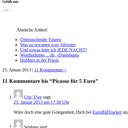
Gefällt mir:
teilen
teilen
teilen
teilen
(Wird
teilen
(Wird
(Wird
(Wird
(Wird
in
(Wird
in
in
in
in
neuem
in
Lade …
neuem
neuem
neuem
neuem
Fenster
neuem
Fenster
Fenster
Fenster
Fenster
geöffnet)
Fenster
geöffnet)
geöffnet)
geöffnet)
geöffnet)
geöffnet)
Ähnliche Artikel:
Überraschende Touren
Was zu erwarten war: Silvester
Und sowas höre ich JEDE NACHT!
Wortfindungs ... äh, -Dingsbums
Hobbies in der Praxis
25. Januar 2013 |
11 Kommentare »
11 Kommentare bis “Picasso für 5 Euro”
Uns' Uwe
sagt:
25. Januar 2013 um 17:38 Uhr
Wäre doch eine gute Gelegenheit, Dich bei
EuroBillTracker
anz
Senfgnu
sagt: