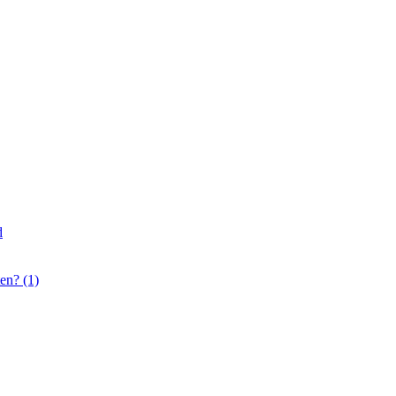
d
en? (1)