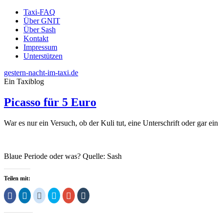
Taxi-FAQ
Über GNIT
Über Sash
Kontakt
Impressum
Unterstützen
gestern-nacht-im-taxi.de
Ein Taxiblog
Picasso für 5 Euro
War es nur ein Versuch, ob der Kuli tut, eine Unterschrift oder gar e
Blaue Periode oder was? Quelle: Sash
Teilen mit:
Klick,
Klick,
Klick,
Klick,
Zum
Klick,
um
um
um
um
Teilen
um
auf
auf
auf
über
auf
auf
Facebook
LinkedIn
Reddit
Twitter
Google+
Tumblr
zu
zu
zu
zu
anklicken
zu