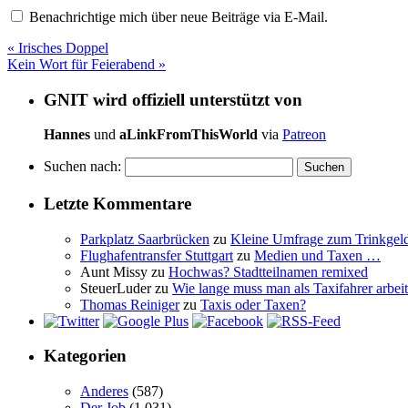
Benachrichtige mich über neue Beiträge via E-Mail.
«
Irisches Doppel
Kein Wort für Feierabend
»
GNIT wird offiziell unterstützt von
Hannes
und
aLinkFromThisWorld
via
Patreon
Suchen nach:
Letzte Kommentare
Parkplatz Saarbrücken
zu
Kleine Umfrage zum Trinkgel
Flughafentransfer Stuttgart
zu
Medien und Taxen …
Aunt Missy
zu
Hochwas? Stadtteilnamen remixed
SteuerLuder
zu
Wie lange muss man als Taxifahrer arbeit
Thomas Reiniger
zu
Taxis oder Taxen?
Kategorien
Anderes
(587)
Der Job
(1.031)