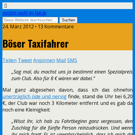
gestern-nacht-im-taxi.de
24. März 2012 • 13 Kommentare
Böser Taxifahrer
Teilen
Tweet
Anpinnen
Mail
SMS
„Sag mal, du machst uns ja bestimmt einen Spezialpreis
zum Club. Also für 8 € wären wir dabei.“
Mal ganz abgesehen davon, dass ich das ohnehin
unerträglich öde und nervig
finde, stand die Uhr bei 6,20
€, der Club war noch 3 Kilometer entfernt und es gab da
noch eine Kleinigkeit:
„Wisst ihr, ich hab zu Fahrtbeginn ganz vergessen, den
Zuschlag für die fünfte Person reinzudrücken. Und wenn
ihr mich fragt: Es ist unwahrscheinlich, dass ich mich da