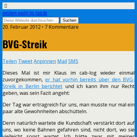
gestern-nacht-im-taxi.de
20. Februar 2012 • 7 Kommentare
BVG-Streik
Teilen
Tweet
Anpinnen
Mail
SMS
Dieses Mal ist mir Klaus im cab-log wieder einmal
zuvorgekommen,
er hat vorhin bereits über den BVG-
Streik in Berlin berichtet
und ich kann ihm nur Recht
geben, was sein Fazit angeht:
Der Tag war ertragreich für uns, man musste nur mal ein
paar alte Gewohnheiten abschütteln.
Denn natürlich wartete die Kundschaft verstärkt dort auf
uns, wo keine Bahnen gefahren sind, nicht dort, wo sie
vielleicht sonst wartet. Ich hätte zwar mit meiner