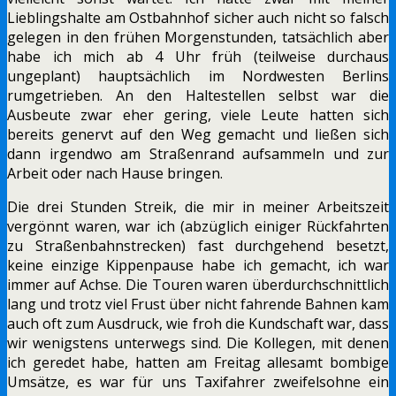
Lieblingshalte am Ostbahnhof sicher auch nicht so falsch
gelegen in den frühen Morgenstunden, tatsächlich aber
habe ich mich ab 4 Uhr früh (teilweise durchaus
ungeplant) hauptsächlich im Nordwesten Berlins
rumgetrieben. An den Haltestellen selbst war die
Ausbeute zwar eher gering, viele Leute hatten sich
bereits genervt auf den Weg gemacht und ließen sich
dann irgendwo am Straßenrand aufsammeln und zur
Arbeit oder nach Hause bringen.
Die drei Stunden Streik, die mir in meiner Arbeitszeit
vergönnt waren, war ich (abzüglich einiger Rückfahrten
zu Straßenbahnstrecken) fast durchgehend besetzt,
keine einzige Kippenpause habe ich gemacht, ich war
immer auf Achse. Die Touren waren überdurchschnittlich
lang und trotz viel Frust über nicht fahrende Bahnen kam
auch oft zum Ausdruck, wie froh die Kundschaft war, dass
wir wenigstens unterwegs sind. Die Kollegen, mit denen
ich geredet habe, hatten am Freitag allesamt bombige
Umsätze, es war für uns Taxifahrer zweifelsohne ein