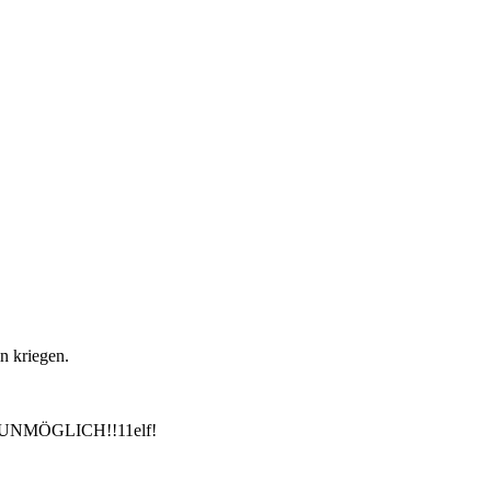
in kriegen.
NMÖGLICH!!11elf!