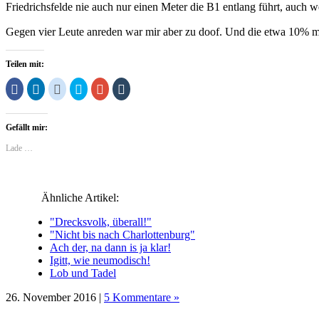
Friedrichsfelde nie auch nur einen Meter die B1 entlang führt, auch
Gegen vier Leute anreden war mir aber zu doof. Und die etwa 10% m
Teilen mit:
Klick,
Klick,
Klick,
Klick,
Zum
Klick,
um
um
um
um
Teilen
um
auf
auf
auf
über
auf
auf
Facebook
LinkedIn
Reddit
Twitter
Google+
Tumblr
zu
zu
zu
zu
anklicken
zu
Gefällt mir:
teilen
teilen
teilen
teilen
(Wird
teilen
(Wird
(Wird
(Wird
(Wird
in
(Wird
in
in
in
in
neuem
in
Lade …
neuem
neuem
neuem
neuem
Fenster
neuem
Fenster
Fenster
Fenster
Fenster
geöffnet)
Fenster
geöffnet)
geöffnet)
geöffnet)
geöffnet)
geöffnet)
Ähnliche Artikel:
"Drecksvolk, überall!"
"Nicht bis nach Charlottenburg"
Ach der, na dann is ja klar!
Igitt, wie neumodisch!
Lob und Tadel
26. November 2016 |
5 Kommentare »