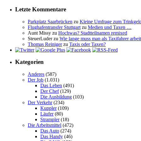
Letzte Kommentare
Parkplatz Saarbrücken
zu
Kleine Umfrage zum Trinkgel
Flughafentransfer Stuttgart
zu
Medien und Taxen …
Aunt Missy
zu
Hochwas? Stadtteilnamen remixed
SteuerLuder
zu
Wie lange muss man als Taxifahrer arbeit
Thomas Reiniger
zu
Taxis oder Taxen?
Kategorien
Anderes
(587)
Der Job
(1.031)
Das Leben
(491)
Der Chef
(129)
Die Ausbildung
(103)
Der Verkehr
(234)
Kuppler
(109)
Läufer
(80)
Strampler
(18)
Die Arbeitsmittel
(472)
Das Auto
(274)
Das Handy
(46)