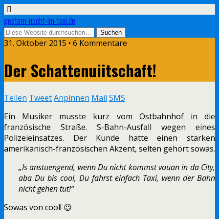
gestern-nacht-im-taxi.de
31. Oktober 2015 • 6 Kommentare
Der Schattenuiitschaft!
Teilen
Tweet
Anpinnen
Mail
SMS
Ein Musiker musste kurz vom Ostbahnhof in die
französische Straße. S-Bahn-Ausfall wegen eines
Polizeieinsatzes. Der Kunde hatte einen starken
amerikanisch-französischen Akzent, selten gehört sowas.
„Is anstuengend, wenn Du nicht kommst vouan in da City,
aba Du bis cool, Du fahrst einfach Taxi, wenn der Bahn
nicht gehen tut!“
Sowas von cool! 😉