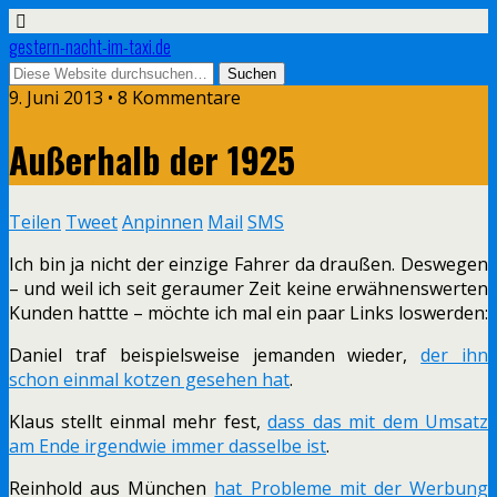
gestern-nacht-im-taxi.de
9. Juni 2013 • 8 Kommentare
Außerhalb der 1925
Teilen
Tweet
Anpinnen
Mail
SMS
Ich bin ja nicht der einzige Fahrer da draußen. Deswegen
– und weil ich seit geraumer Zeit keine erwähnenswerten
Kunden hattte – möchte ich mal ein paar Links loswerden:
Daniel traf beispielsweise jemanden wieder,
der ihn
schon einmal kotzen gesehen hat
.
Klaus stellt einmal mehr fest,
dass das mit dem Umsatz
am Ende irgendwie immer dasselbe ist
.
Reinhold aus München
hat Probleme mit der Werbung