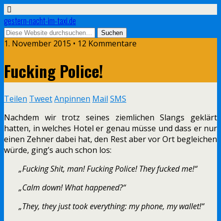
gestern-nacht-im-taxi.de
1. November 2015 • 12 Kommentare
Fucking Police!
Teilen
Tweet
Anpinnen
Mail
SMS
Nachdem wir trotz seines ziemlichen Slangs geklärt
hatten, in welches Hotel er genau müsse und dass er nur
einen Zehner dabei hat, den Rest aber vor Ort begleichen
würde, ging’s auch schon los:
„Fucking Shit, man! Fucking Police! They fucked me!“
„Calm down! What happened?“
„They, they just took everything: my phone, my wallet!“