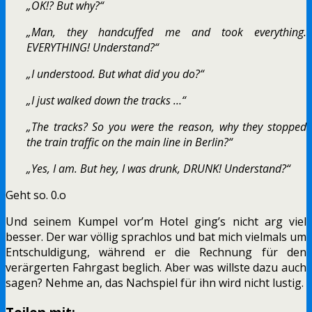
„OK!? But why?“
„Man, they handcuffed me and took everything.
EVERYTHING! Understand?“
„I understood. But what did you do?“
„I just walked down the tracks …“
„The tracks? So you were the reason, why they stopped
the train traffic on the main line in Berlin?“
„Yes, I am. But hey, I was drunk, DRUNK! Understand?“
Geht so. 0.o
Und seinem Kumpel vor’m Hotel ging’s nicht arg viel
besser. Der war völlig sprachlos und bat mich vielmals um
Entschuldigung, während er die Rechnung für den
verärgerten Fahrgast beglich. Aber was willste dazu auch
sagen? Nehme an, das Nachspiel für ihn wird nicht lustig.