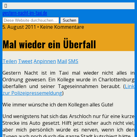
gestern-nacht-im-taxi.de
5. August 2011 • Keine Kommentare
Mal wieder ein Überfall
Teilen
Tweet
Anpinnen
Mail
SMS
Gestern Nacht ist im Taxi mal wieder nicht alles in
Ordnung gewesen. Ein Kollege wurde in Charlottenburg
überfallen und seiner Tageseinnahmen beraubt. (
Link
zur Polizeipressemeldung
)
Wie immer wünsche ich dem Kollegen alles Gute!
Und wenigstens hat sich das Arschloch nur für eine kurze
Strecke ins Auto gesetzt. Hilft jetzt sicher auch nicht viel,
aber mich persönlich würde es nerven, wenn ich den
Typen auch noch durch die ganze Stadt kutschiert hätte…