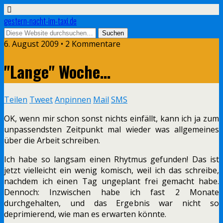
gestern-nacht-im-taxi.de
6. August 2009 • 2 Kommentare
"Lange" Woche…
Teilen
Tweet
Anpinnen
Mail
SMS
OK, wenn mir schon sonst nichts einfällt, kann ich ja zum
unpassendsten Zeitpunkt mal wieder was allgemeines
über die Arbeit schreiben.
Ich habe so langsam einen Rhytmus gefunden! Das ist
jetzt vielleicht ein wenig komisch, weil ich das schreibe,
nachdem ich einen Tag ungeplant frei gemacht habe.
Dennoch: Inzwischen habe ich fast 2 Monate
durchgehalten, und das Ergebnis war nicht so
deprimierend, wie man es erwarten könnte.