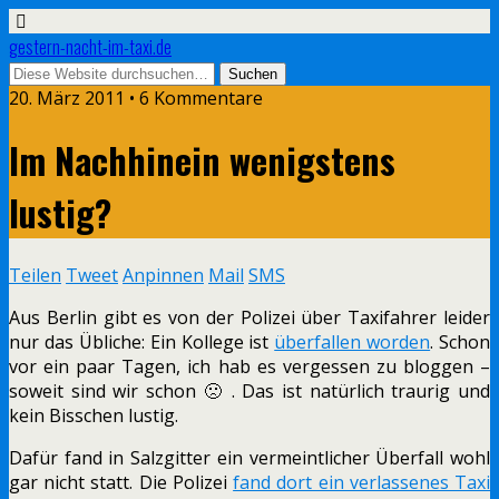
gestern-nacht-im-taxi.de
20. März 2011 • 6 Kommentare
Im Nachhinein wenigstens
lustig?
Teilen
Tweet
Anpinnen
Mail
SMS
Aus Berlin gibt es von der Polizei über Taxifahrer leider
nur das Übliche: Ein Kollege ist
überfallen worden
. Schon
vor ein paar Tagen, ich hab es vergessen zu bloggen –
soweit sind wir schon 🙁 . Das ist natürlich traurig und
kein Bisschen lustig.
Dafür fand in Salzgitter ein vermeintlicher Überfall wohl
gar nicht statt. Die Polizei
fand dort ein verlassenes Taxi