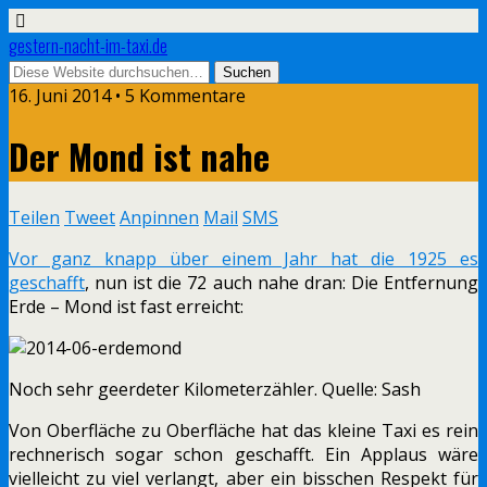
gestern-nacht-im-taxi.de
16. Juni 2014 • 5 Kommentare
Der Mond ist nahe
Teilen
Tweet
Anpinnen
Mail
SMS
Vor ganz knapp über einem Jahr hat die 1925 es
geschafft
, nun ist die 72 auch nahe dran: Die Entfernung
Erde – Mond ist fast erreicht:
Noch sehr geerdeter Kilometerzähler. Quelle: Sash
Von Oberfläche zu Oberfläche hat das kleine Taxi es rein
rechnerisch sogar schon geschafft. Ein Applaus wäre
vielleicht zu viel verlangt, aber ein bisschen Respekt für