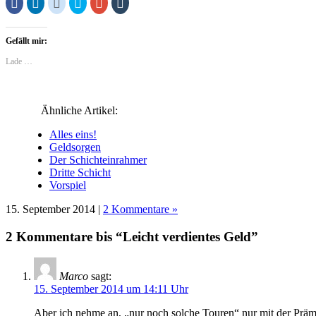
Klick,
Klick,
Klick,
Klick,
Zum
Klick,
um
um
um
um
Teilen
um
auf
auf
auf
über
auf
auf
Facebook
LinkedIn
Reddit
Twitter
Google+
Tumblr
zu
zu
zu
zu
anklicken
zu
Gefällt mir:
teilen
teilen
teilen
teilen
(Wird
teilen
(Wird
(Wird
(Wird
(Wird
in
(Wird
in
in
in
in
neuem
in
Lade …
neuem
neuem
neuem
neuem
Fenster
neuem
Fenster
Fenster
Fenster
Fenster
geöffnet)
Fenster
geöffnet)
geöffnet)
geöffnet)
geöffnet)
geöffnet)
Ähnliche Artikel:
Alles eins!
Geldsorgen
Der Schichteinrahmer
Dritte Schicht
Vorspiel
15. September 2014 |
2 Kommentare »
2 Kommentare bis “Leicht verdientes Geld”
Marco
sagt:
15. September 2014 um 14:11 Uhr
Aber ich nehme an, „nur noch solche Touren“ nur mit der Prä