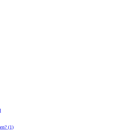
d
en? (1)