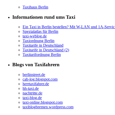
Taxihaus Berlin
Informationen rund ums Taxi
Ein Taxi in Berlin bestellen? Mit W-LAN und 1A-Servic
Spezialatlas für Berlin
taxi-weblog.de
Taxiordnung Berlin
Taxitarife in Deutschland
Taxitarife in Deutschland (2)
Taxitarifordnung Berlin
Blogs von Taxifahrern
berlinstreet.de
cab-log.blogspot.com
herrtaxifahrer.de
hh-taxi.de
nachtritte.de
taxi-blog.de
taxi-online.blogspot.com
taxiblogbremen.wordpress.com