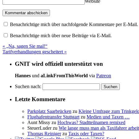
Website
Benachrichtige mich über nachfolgende Kommentare per E-Mail.
Benachrichtige mich über neue Beiträge via E-Mail.
«
„Na, sagen Sie mal!“
Tarifverhandlungen gescheitert
»
GNIT wird offiziell unterstützt von
Hannes
und
aLinkFromThisWorld
via
Patreon
Suchen nach:
Letzte Kommentare
Parkplatz Saarbrücken
zu
Kleine Umfrage zum Trinkgel
Flughafentransfer Stuttgart
zu
Medien und Taxen …
Aunt Missy
zu
Hochwas? Stadtteilnamen remixed
SteuerLuder
zu
Wie lange muss man als Taxifahrer arbeit
Thomas Reiniger
zu
Taxis oder Taxen?