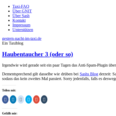
Taxi-FAQ
Über GNIT
Über Sash
Kontakt
Impressum
Unterstützen
gestern-nacht-im-taxi.de
Ein Taxiblog
Haubentaucher 3 (oder so)
Irgendwie wird gerade seit ein paar Tagen das Anti-Spam-Plugin übe
Dementsprechend gilt dasselbe wie drüben bei
Sashs Blog
derzeit: S
sodass das kein zweites Mal passiert. Sorry jedenfalls, falls es des
Teilen mit:
Klick,
Klick,
Klick,
Klick,
Zum
Klick,
um
um
um
um
Teilen
um
auf
auf
auf
über
auf
auf
Facebook
LinkedIn
Reddit
Twitter
Google+
Tumblr
zu
zu
zu
zu
anklicken
zu
Gefällt mir:
teilen
teilen
teilen
teilen
(Wird
teilen