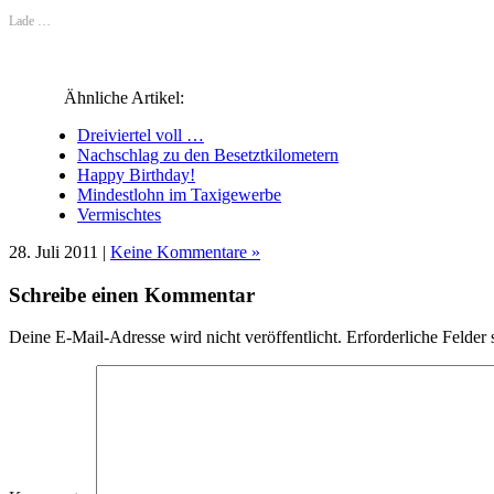
(Wird
(Wird
(Wird
(Wird
in
(Wird
in
in
in
in
neuem
in
Lade …
neuem
neuem
neuem
neuem
Fenster
neuem
Fenster
Fenster
Fenster
Fenster
geöffnet)
Fenster
geöffnet)
geöffnet)
geöffnet)
geöffnet)
geöffnet)
Ähnliche Artikel:
Dreiviertel voll …
Nachschlag zu den Besetztkilometern
Happy Birthday!
Mindestlohn im Taxigewerbe
Vermischtes
28. Juli 2011 |
Keine Kommentare »
Schreibe einen Kommentar
Deine E-Mail-Adresse wird nicht veröffentlicht.
Erforderliche Felder 