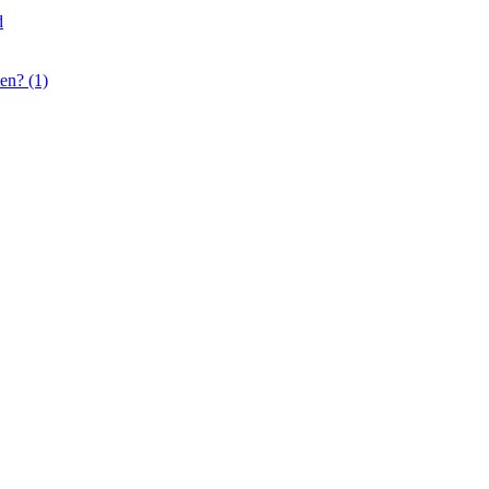
d
en? (1)