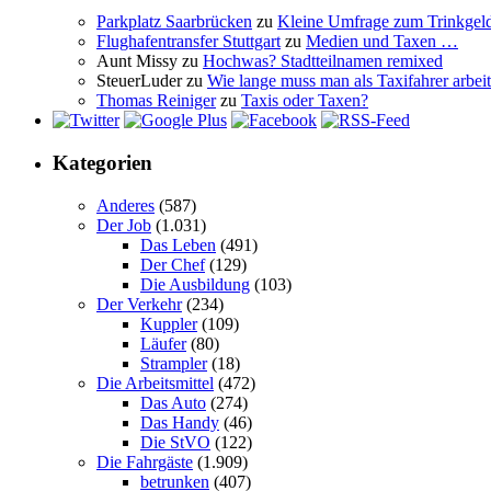
Parkplatz Saarbrücken
zu
Kleine Umfrage zum Trinkgel
Flughafentransfer Stuttgart
zu
Medien und Taxen …
Aunt Missy
zu
Hochwas? Stadtteilnamen remixed
SteuerLuder
zu
Wie lange muss man als Taxifahrer arbeit
Thomas Reiniger
zu
Taxis oder Taxen?
Kategorien
Anderes
(587)
Der Job
(1.031)
Das Leben
(491)
Der Chef
(129)
Die Ausbildung
(103)
Der Verkehr
(234)
Kuppler
(109)
Läufer
(80)
Strampler
(18)
Die Arbeitsmittel
(472)
Das Auto
(274)
Das Handy
(46)
Die StVO
(122)
Die Fahrgäste
(1.909)
betrunken
(407)