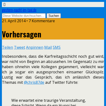
gestern-nacht-im-taxi.de
21. April 2014 • 7 Kommentare
Vorhersagen
Teilen
Tweet
Anpinnen
Mail
SMS
Insbesondere, dass die Karfreitagsschicht noch gut wird,
war nicht von Beginn an abzusehen. Im Gegensatz zu mir
haben ohnehin viele Kollegen gejammert, vielleicht war
ich ja sogar ein ausgesprochen einsamer Glückspilz.
Lustig war das Gespräch, das ich anlässlich dieses
Themas mit
@chris87de
auf Twitter führte:
Wie erwartet eine traurige Veranstaltung,
diese Schicht. Wenn da ein Hunni bei