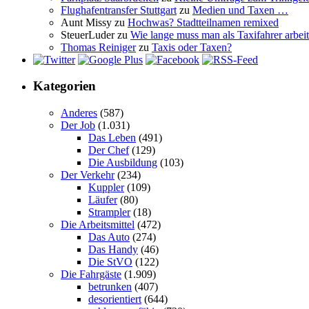
Flughafentransfer Stuttgart
zu
Medien und Taxen …
Aunt Missy
zu
Hochwas? Stadtteilnamen remixed
SteuerLuder
zu
Wie lange muss man als Taxifahrer arbeit
Thomas Reiniger
zu
Taxis oder Taxen?
Kategorien
Anderes
(587)
Der Job
(1.031)
Das Leben
(491)
Der Chef
(129)
Die Ausbildung
(103)
Der Verkehr
(234)
Kuppler
(109)
Läufer
(80)
Strampler
(18)
Die Arbeitsmittel
(472)
Das Auto
(274)
Das Handy
(46)
Die StVO
(122)
Die Fahrgäste
(1.909)
betrunken
(407)
desorientiert
(644)