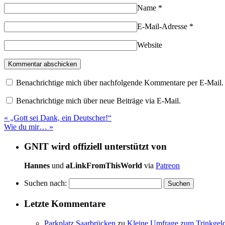
Name
*
E-Mail-Adresse
*
Website
Benachrichtige mich über nachfolgende Kommentare per E-Mail.
Benachrichtige mich über neue Beiträge via E-Mail.
«
„Gott sei Dank, ein Deutscher!“
Wie du mir…
»
GNIT wird offiziell unterstützt von
Hannes
und
aLinkFromThisWorld
via
Patreon
Suchen nach:
Letzte Kommentare
Parkplatz Saarbrücken
zu
Kleine Umfrage zum Trinkgel