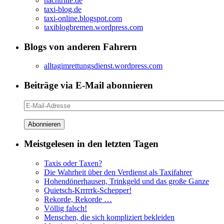
nachtritte.de
taxi-blog.de
taxi-online.blogspot.com
taxiblogbremen.wordpress.com
Blogs von anderen Fahrern
alltagimrettungsdienst.wordpress.com
Beiträge via E-Mail abonnieren
E-
Mail-
Adresse
Meistgelesen in den letzten Tagen
Taxis oder Taxen?
Die Wahrheit über den Verdienst als Taxifahrer
Hohendönerhausen, Trinkgeld und das große Ganze
Quietsch-Krrrrrk-Schepper!
Rekorde, Rekorde …
Völlig falsch!
Menschen, die sich kompliziert bekleiden