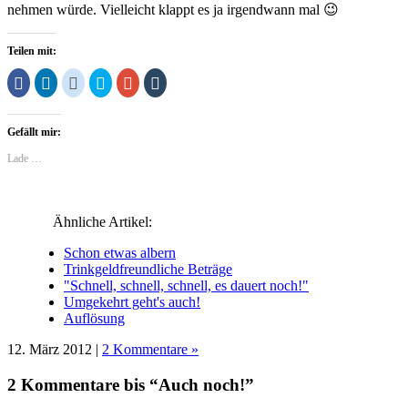
nehmen würde. Vielleicht klappt es ja irgendwann mal 😉
Teilen mit:
Klick,
Klick,
Klick,
Klick,
Zum
Klick,
um
um
um
um
Teilen
um
auf
auf
auf
über
auf
auf
Facebook
LinkedIn
Reddit
Twitter
Google+
Tumblr
zu
zu
zu
zu
anklicken
zu
Gefällt mir:
teilen
teilen
teilen
teilen
(Wird
teilen
(Wird
(Wird
(Wird
(Wird
in
(Wird
in
in
in
in
neuem
in
Lade …
neuem
neuem
neuem
neuem
Fenster
neuem
Fenster
Fenster
Fenster
Fenster
geöffnet)
Fenster
geöffnet)
geöffnet)
geöffnet)
geöffnet)
geöffnet)
Ähnliche Artikel:
Schon etwas albern
Trinkgeldfreundliche Beträge
"Schnell, schnell, schnell, es dauert noch!"
Umgekehrt geht's auch!
Auflösung
12. März 2012 |
2 Kommentare »
2 Kommentare bis “Auch noch!”