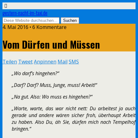
gestern-nacht-im-taxi.de
4. Mai 2016 • 6 Kommentare
Vom Dürfen und Müssen
Teilen
Tweet
Anpinnen
Mail
SMS
„Wo darf’s hingehen?“
„Darf? Darf? Muss, Junge, muss! Arbeit!“
„Na gut. Also: Wo muss es hingehen?“
„Warte, warte, das war nicht nett: Du arbeitest ja auch
gerade und andere wären sicher froh, überhaupt Arbeit
zu haben. Also Du, äh Sie, dürfen mich nach Tempelhof
bringen.“